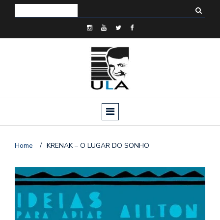
Home
/
KRENAK – O LUGAR DO SONHO
o
n
a