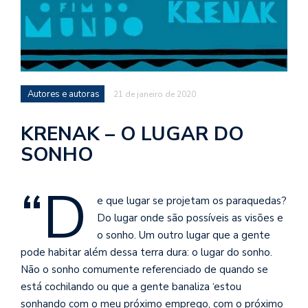
d
a
o
d
c
Autores e autoras
21 de janeiro de 2020
a
s
KRENAK – O LUGAR DO
t
SONHO
N
é
“D
o
e que lugar se projetam os paraquedas?
po
Do lugar onde são possíveis as visões e
q
o sonho. Um outro lugar que a gente
en
pode habitar além dessa terra dura: o lugar do sonho.
vo
a
Não o sonho comumente referenciado de quando se
le
está cochilando ou que a gente banaliza ‘estou
G
sonhando com o meu próximo emprego, com o próximo