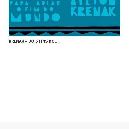
KRENAK – DOIS FINS DO…
K