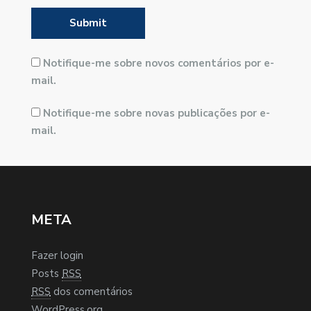
Notifique-me sobre novos comentários por e-
mail.
Notifique-me sobre novas publicações por e-
mail.
META
Fazer login
Posts
RSS
RSS
dos comentários
WordPress.org