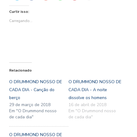
compartilhar
compartilhar
Google+
compartilhar
compartilhar
imprimir(abre
no
no
(abre
no
no
em
Twitter(abre
Facebook(abre
em
WhatsApp(abre
Pinterest(abre
nova
Curtir isso:
em
em
nova
em
em
janela)
nova
nova
janela)
nova
nova
janela)
janela)
janela)
janela)
Carregando...
Relacionado
O DRUMMOND NOSSO DE
O DRUMMOND NOSSO DE
CADA DIA - Canção do
CADA DIA - A noite
berço
dissolve os homens
29 de março de 2018
16 de abril de 2018
Em "O Drummond nosso
Em "O Drummond nosso
de cada dia"
de cada dia"
O DRUMMOND NOSSO DE