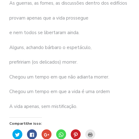
As guerras, as fomes, as discussões dentro dos edifícios
provam apenas que a vida prossegue
e nem todos se libertaram ainda.
Alguns, achando bárbaro o espetáculo,
prefiririam (os delicados) morrer.
Chegou um tempo em que não adianta morrer.
Chegou um tempo em que a vida é uma ordem
A vida apenas, sem mistificação.
Compartilhe isso:
Clique
Clique
Compartilhe
Clique
Clique
Clique
para
para
no
para
para
para