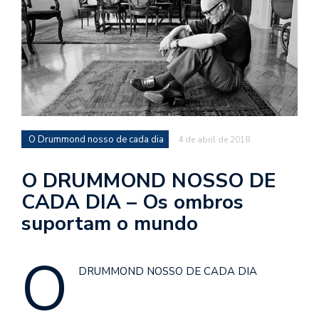
d
a
o
d
c
a
s
O Drummond nosso de cada dia
4 de abril de 2018
t
N
O DRUMMOND NOSSO DE
é
CADA DIA – Os ombros
o
suportam o mundo
po
q
en
O
vo
DRUMMOND NOSSO DE CADA DIA
a
le
G