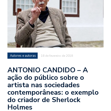
d
a
o
d
c
a
s
t
Autores e autoras
18 de fevereiro de 2018
N
é
ANTONIO CANDIDO – A
o
ação do público sobre o
po
q
artista nas sociedades
en
contemporâneas: o exemplo
vo
a
do criador de Sherlock
le
Holmes
G