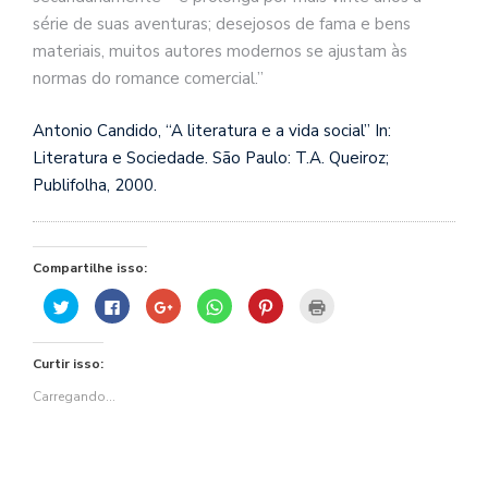
série de suas aventuras; desejosos de fama e bens
materiais, muitos autores modernos se ajustam às
normas do romance comercial.”
Antonio Candido, “A literatura e a vida social” In:
Literatura e Sociedade. São Paulo: T.A. Queiroz;
Publifolha, 2000.
Compartilhe isso:
Clique
Clique
Compartilhe
Clique
Clique
Clique
para
para
no
para
para
para
compartilhar
compartilhar
Google+
compartilhar
compartilhar
imprimir(abre
no
no
(abre
no
no
em
Twitter(abre
Facebook(abre
em
WhatsApp(abre
Pinterest(abre
nova
Curtir isso:
em
em
nova
em
em
janela)
nova
nova
janela)
nova
nova
janela)
janela)
janela)
janela)
Carregando...