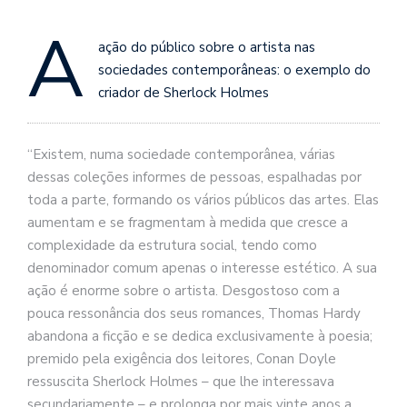
se
ve
A
ação do público sobre o artista nas
sociedades contemporâneas: o exemplo do
criador de Sherlock Holmes
“Existem, numa sociedade contemporânea, várias
dessas coleções informes de pessoas, espalhadas por
toda a parte, formando os vários públicos das artes. Elas
aumentam e se fragmentam à medida que cresce a
complexidade da estrutura social, tendo como
denominador comum apenas o interesse estético. A sua
ação é enorme sobre o artista. Desgostoso com a
pouca ressonância dos seu
s romances, Thomas Hardy
abandona a ficção e se dedica exclusivamente à poesia;
premido pela exigência dos leitores, Conan Doyle
ressuscita Sherlock Holmes – que lhe interessava
secundariamente – e prolonga por mais vinte anos a