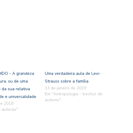
IDO - A grandeza
Uma verdadeira aula de Levi-
tura, ou de uma
Strauss sobre a família
13 de janeiro de 2019
 da sua relativa
Em "Antropologia - trechos de
de e universalidade
autores"
de 2018
 autoras"