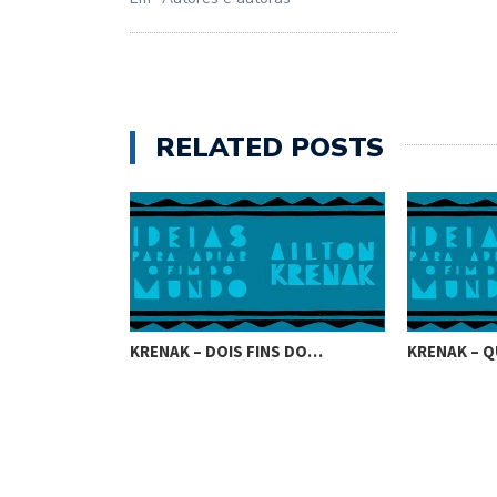
RELATED POSTS
KRENAK – DOIS FINS DO…
KRENAK – Q
UE VIROU…