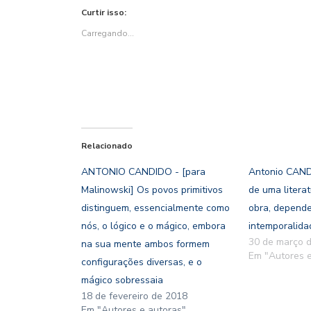
Twitter(abre
Facebook(abre
em
WhatsApp(abre
Pinterest(abre
nova
Curtir isso:
em
em
nova
em
em
janela)
nova
nova
janela)
nova
nova
janela)
janela)
janela)
janela)
Carregando...
Relacionado
ANTONIO CANDIDO - [para
Antonio CAND
Malinowski] Os povos primitivos
de uma litera
distinguem, essencialmente como
obra, depende
nós, o lógico e o mágico, embora
intemporalida
30 de março 
na sua mente ambos formem
Em "Autores e
configurações diversas, e o
mágico sobressaia
18 de fevereiro de 2018
Em "Autores e autoras"