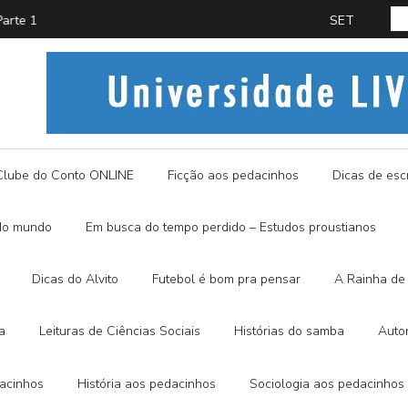
PROUST
História
Clube do Conto ONLINE
Ficção aos pedacinhos
Dicas de escr
do mundo
Em busca do tempo perdido – Estudos proustianos
Dicas do Alvito
Futebol é bom pra pensar
A Rainha de 
a
Leituras de Ciências Sociais
Histórias do samba
Auto
dacinhos
História aos pedacinhos
Sociologia aos pedacinhos