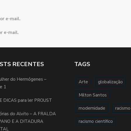
or e-mail.
r e-mail.
STS RECENTES
TAGS
ulher do Hermógenes –
Arte
globalização
e 1
Milton Santos
E DICAS para ler PROUST
modernidade
racismo
órias do Alvito – A FRALDA
PANO E A DITADURA
racismo científico
ITAL