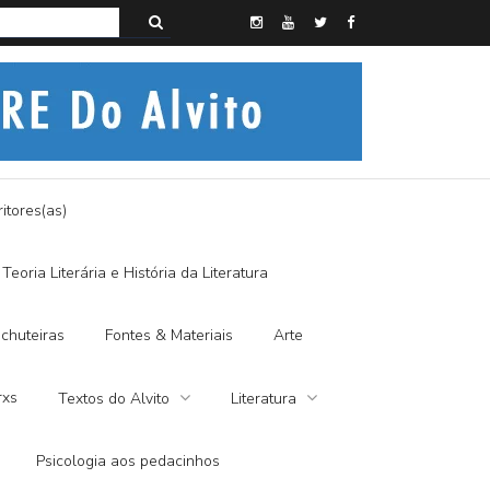
s do Alvito – A FRALDA DE PANO E A DITADURA DIGITAL
itores(as)
Teoria Literária e História da Literatura
chuteiras
Fontes & Materiais
Arte
rxs
Textos do Alvito
Literatura
Psicologia aos pedacinhos