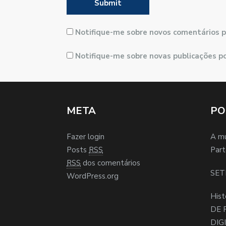
Notifique-me sobre novos comentários p
Notifique-me sobre novas publicações po
META
PO
Fazer login
A m
Posts
RSS
Part
RSS
dos comentários
SET
WordPress.org
Hist
DE 
DIG