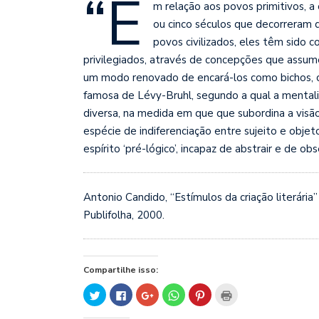
“E
m relação aos povos primitivos, a
ou cinco séculos que decorreram 
povos civilizados, eles têm sido
privilegiados, através de concepções que assum
um modo renovado de encará-los como bichos, com
famosa de L
évy-Bruhl, segundo a qual a mentali
diversa, na medida em que que subordina a visão
espécie de indiferenciação entre sujeito e objet
espírito ‘pré-lógico’, incapaz de abstrair e de obs
Antonio Candido, “Estímulos da criação literária”
Publifolha, 2000.
Compartilhe isso:
Clique
Clique
Compartilhe
Clique
Clique
Clique
para
para
no
para
para
para
compartilhar
compartilhar
Google+
compartilhar
compartilhar
imprimir(abre
no
no
(abre
no
no
em