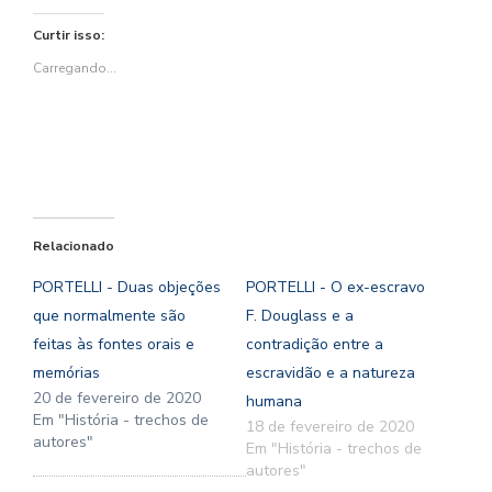
no
no
(abre
no
no
em
Twitter(abre
Facebook(abre
em
WhatsApp(abre
Pinterest(abre
nova
Curtir isso:
em
em
nova
em
em
janela)
nova
nova
janela)
nova
nova
janela)
janela)
janela)
janela)
Carregando...
Relacionado
PORTELLI - Duas objeções
PORTELLI - O ex-escravo
que normalmente são
F. Douglass e a
feitas às fontes orais e
contradição entre a
memórias
escravidão e a natureza
20 de fevereiro de 2020
humana
Em "História - trechos de
18 de fevereiro de 2020
autores"
Em "História - trechos de
autores"