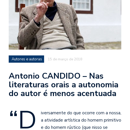
d
a
o
d
c
a
s
t
Autores e autoras
15 de março de 2018
N
Antonio CANDIDO – Nas
é
literaturas orais a autonomia
o
po
do autor é menos acentuada
q
en
“D
vo
iversamente do que ocorre com a nossa,
a
le
a atividade artística do homem primitivo
G
e do homem rústico (que nisso se