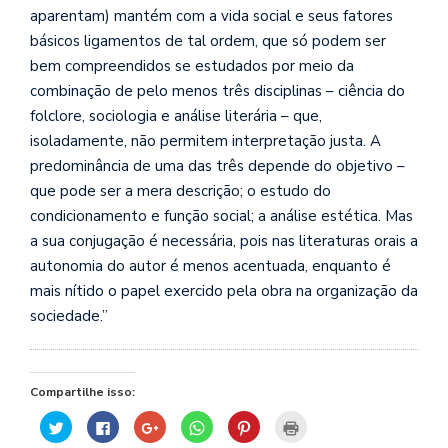
se
aparentam) mantém com a vida social e seus fatores
ve
básicos ligamentos de tal ordem, que só podem ser
bem compreendidos se estudados por meio da
combinação de pelo menos três disciplinas – ciência do
folclore, sociologia e análise literária – que,
isoladamente, não permitem interpretação justa. A
predominância de uma das três depende do objetivo –
que pode ser a mera descrição; o estudo do
condicionamento e função social; a análise estética. Mas
a sua conjugação é necessária, pois nas literaturas orais a
autonomia do autor é menos acentuada, enquanto é
mais nítido o papel exercido pela obra na organização da
sociedade.”
Compartilhe isso:
Clique
Clique
Compartilhe
Clique
Clique
Clique
para
para
no
para
para
para
compartilhar
compartilhar
Google+
compartilhar
compartilhar
imprimir(abre