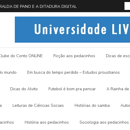
 EM BUSCA DA BORBOLETA AZUL
História
Clube do Conto ONLINE
Ficção aos pedacinhos
Dicas de escr
do mundo
Em busca do tempo perdido – Estudos proustianos
Dicas do Alvito
Futebol é bom pra pensar
A Rainha de 
a
Leituras de Ciências Sociais
Histórias do samba
Auto
dacinhos
História aos pedacinhos
Sociologia aos pedacinhos