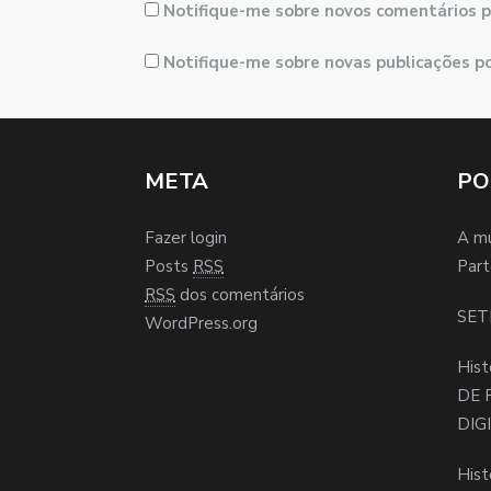
Notifique-me sobre novos comentários p
Notifique-me sobre novas publicações po
META
PO
Fazer login
A m
Posts
RSS
Part
RSS
dos comentários
SET
WordPress.org
Hist
DE 
DIG
Hist