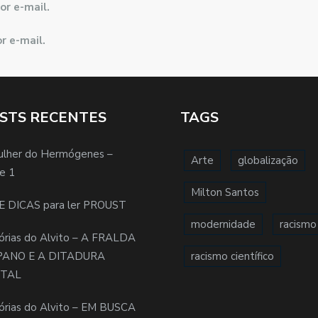
or e-mail.
r e-mail.
STS RECENTES
TAGS
ulher do Hermógenes –
Arte
globalização
e 1
Milton Santos
E DICAS para ler PROUST
modernidade
racismo
órias do Alvito – A FRALDA
PANO E A DITADURA
racismo científico
ITAL
órias do Alvito – EM BUSCA