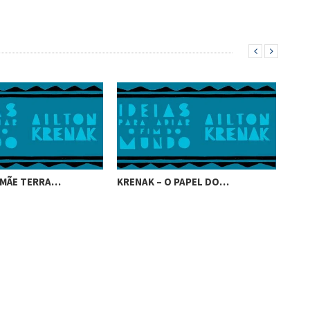
 MÃE TERRA…
KRENAK – O PAPEL DO…
KRE
DIV