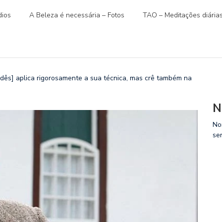
ios
A Beleza é necessária – Fotos
TAO – Meditações diária
ês] aplica rigorosamente a sua técnica, mas crê também na
N
No
se