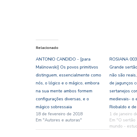
Relacionado
ANTONIO CANDIDO - [para
ROSIANA 003 
Malinowski] Os povos primitivos
Grande sertão
distinguem, essencialmente como
não são reais
nós, o lógico e o mágico, embora
de jagunços c
na sua mente ambos formem
sertanejos co
configurações diversas, e o
medievais- o 
mágico sobressaia
Riobaldo e de
18 de fevereiro de 2018
1 de janeiro 
Em "Autores e autoras"
Em "O sertão
mundo - estud