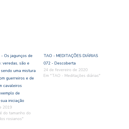
- Os jagunços de
TAO - MEDITAÇÕES DIÁRIAS
: veredas, são e
072 - Descoberta
24 de fevereiro de 2020
, sendo uma mistura
Em "TAO - Meditações diárias"
om guerreiros e de
m cavaleiros
exemplo de
 sua iniciação
de 2019
 é do tamanho do
os rosianos"