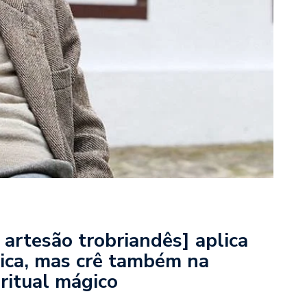
rtesão trobriandês] aplica
nica, mas crê também na
 ritual mágico