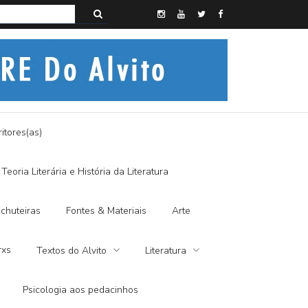
s do Alvito – SEMI-MÍSTICO, SIM SENHOR
itores(as)
Teoria Literária e História da Literatura
chuteiras
Fontes & Materiais
Arte
rxs
Textos do Alvito
Literatura
Psicologia aos pedacinhos