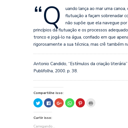
“Q
uando lança ao mar uma canoa, 
flutuação a façam sobrenadar co
não supõe que ela navegue por
princípios da flutuação e os processos adequados
tronco e jogá-lo na água, confiado em que apenas
rigorosamente a sua té
cnica, mas crê também na 
Antonio Candido, “Estímulos da criação literária”
Publifolha, 2000. p. 38.
Compartilhe isso:
Clique
Clique
Compartilhe
Clique
Clique
Clique
para
para
no
para
para
para
compartilhar
compartilhar
Google+
compartilhar
compartilhar
imprimir(abre
no
no
(abre
no
no
em
Twitter(abre
Facebook(abre
em
WhatsApp(abre
Pinterest(abre
nova
Curtir isso:
em
em
nova
em
em
janela)
nova
nova
janela)
nova
nova
janela)
janela)
janela)
janela)
Carregando...