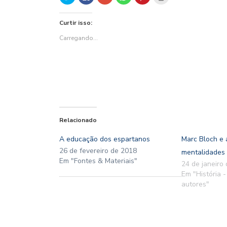
para
para
no
para
para
para
compartilhar
compartilhar
Google+
compartilhar
compartilhar
imprimir(abre
no
no
(abre
no
no
em
Twitter(abre
Facebook(abre
em
WhatsApp(abre
Pinterest(abre
nova
Curtir isso:
em
em
nova
em
em
janela)
nova
nova
janela)
nova
nova
janela)
janela)
janela)
janela)
Carregando...
Relacionado
A educação dos espartanos
Marc Bloch e 
26 de fevereiro de 2018
mentalidades
Em "Fontes & Materiais"
24 de janeiro
Em "História -
autores"