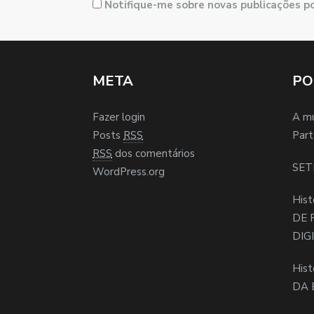
Notifique-me sobre novas publicações po
META
PO
Fazer login
A m
Posts
RSS
Part
RSS
dos comentários
SET
WordPress.org
Hist
DE 
DIG
Hist
DA 