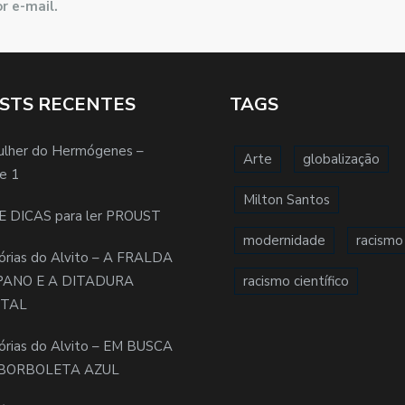
r e-mail.
STS RECENTES
TAGS
ulher do Hermógenes –
Arte
globalização
e 1
Milton Santos
E DICAS para ler PROUST
modernidade
racismo
órias do Alvito – A FRALDA
PANO E A DITADURA
racismo científico
ITAL
órias do Alvito – EM BUSCA
BORBOLETA AZUL