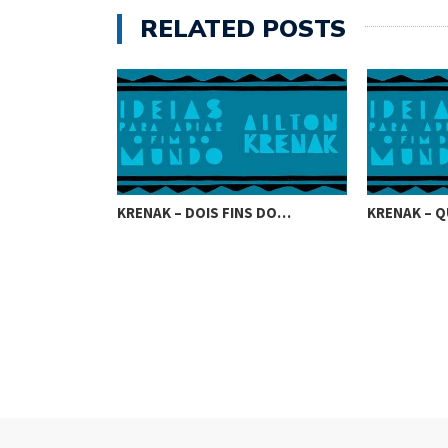
RELATED POSTS
KRENAK – DOIS FINS DO…
KRENAK – Q
UE VIROU…