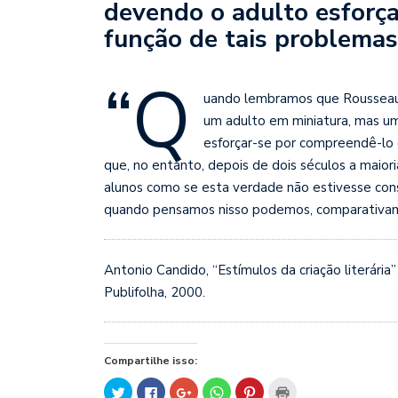
devendo o adulto esforç
função de tais problemas
“Q
uando lembramos que Rousseau 
um adulto em miniatura, mas um
esforçar-se por compreendê-lo 
que, no entanto, depois de dois séculos a maioria 
alunos como se esta verdade não estivesse cons
quando pensamos nisso
podemos, comparativamen
Antonio Candido, “Estímulos da criação literária”
Publifolha, 2000.
Compartilhe isso:
Clique
Clique
Compartilhe
Clique
Clique
Clique