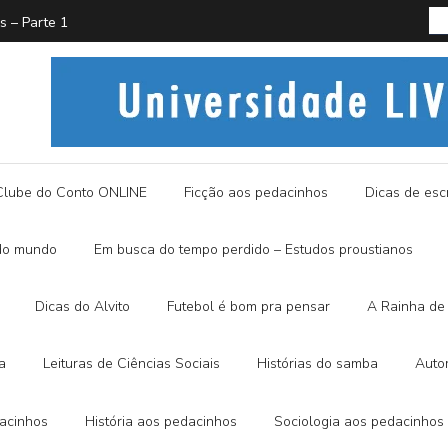
PROUST
História
Clube do Conto ONLINE
Ficção aos pedacinhos
Dicas de escr
do mundo
Em busca do tempo perdido – Estudos proustianos
Dicas do Alvito
Futebol é bom pra pensar
A Rainha de 
a
Leituras de Ciências Sociais
Histórias do samba
Auto
dacinhos
História aos pedacinhos
Sociologia aos pedacinhos