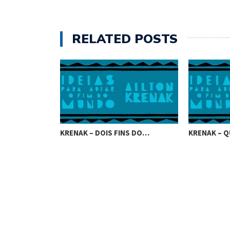
RELATED POSTS
KRENAK – DOIS FINS DO…
KRENAK – Q
UE VIROU…