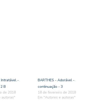
ntratável -
BARTHES - Adorável -
 2 B
continuação - 3
ro de 2018
18 de fevereiro de 2018
 autoras"
Em "Autores e autoras"