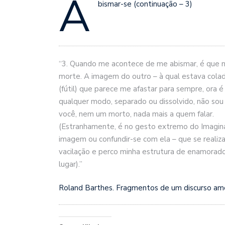
A
bismar-se (continuação – 3)
“3. Quando me acontece de me abismar, é que n
morte. A imagem do outro – à qual estava colado
(fútil) que parece me afastar para sempre, ora é
qualquer modo, separado ou dissolvido, não sou
você, nem um morto, nada mais a quem falar.
(Estranhame
nte, é no gesto extremo do Imaginá
imagem ou confundir-se com ela – que se reali
vacilação e perco minha estrutura de enamorado
lugar).”
Roland Barthes. Fragmentos de um discurso amor