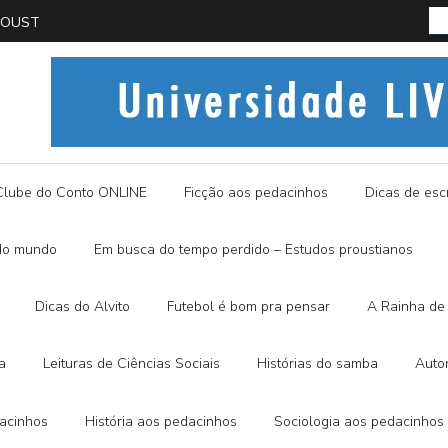
PROUST
História
Clube do Conto ONLINE
Ficção aos pedacinhos
Dicas de escr
do mundo
Em busca do tempo perdido – Estudos proustianos
Dicas do Alvito
Futebol é bom pra pensar
A Rainha de 
a
Leituras de Ciências Sociais
Histórias do samba
Auto
dacinhos
História aos pedacinhos
Sociologia aos pedacinhos