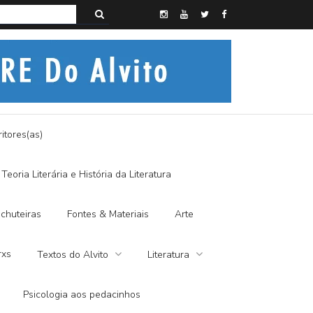
s do Alvito – A FRALDA DE PANO E A DITADURA DIGITAL
itores(as)
Teoria Literária e História da Literatura
chuteiras
Fontes & Materiais
Arte
rxs
Textos do Alvito
Literatura
Psicologia aos pedacinhos