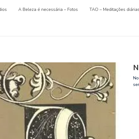
ios
A Beleza é necessária – Fotos
TAO – Meditações diária
)
N
No
se