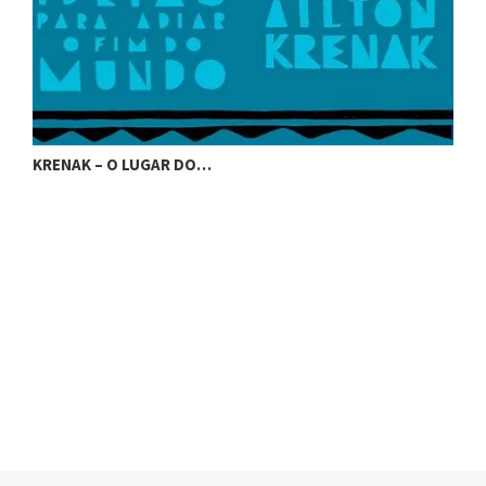
KRENAK – O LUGAR DO…
K