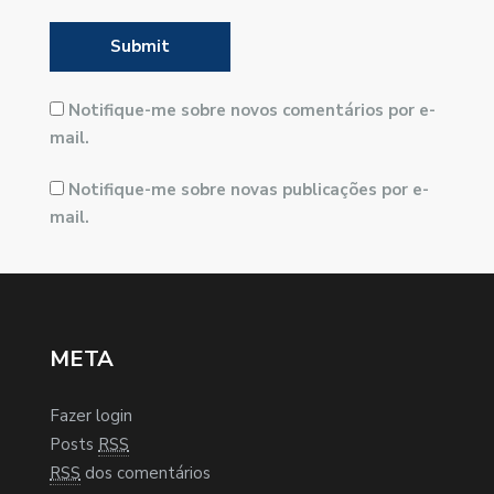
Notifique-me sobre novos comentários por e-
mail.
Notifique-me sobre novas publicações por e-
mail.
META
Fazer login
Posts
RSS
RSS
dos comentários