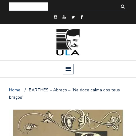
Home
/
BARTHES – Abraço – “Na doce calma dos teus
braços”
o
n
a