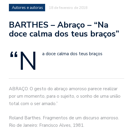
se
Autores e autoras
ve
18 de fevereiro de 2018
BARTHES – Abraço – “Na
doce calma dos teus braços”
“N
a doce calma dos teus braços
ABRAÇO. O gesto do abraço amoroso parece realizar
por um momento, para o sujeito, o sonho de uma união
total com o ser amado.”
Roland Barthes. Fragmentos de um discurso amoroso.
Rio de Janeiro: Francisco Alves, 1981.