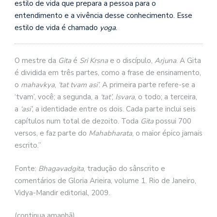
se
estilo de vida que prepara a pessoa para o
ve
entendimento e a vivência desse conhecimento. Esse
estilo de vida é chamado
yoga
.
O mestre da
Gita
é
Sri Krsna
e o discípulo,
Arjuna
. A Gita
é dividida em três partes, como a frase de ensinamento,
o
mahavkya
,
‘tat tvam asi’
. A primeira parte refere-se a
‘tvam’, você; a segunda, a
‘tat’
,
Isvara
, o todo; a terceira,
a
‘asi’
, a identidade entre os dois. Cada parte inclui seis
capítulos num total de dezoito. Toda
Gita
possui 700
versos, e faz parte do
Mahabharata
, o maior épico jamais
escrito.”
Fonte:
Bhagavadgita
, tradução do sânscrito e
comentários de Gloria Arieira, volume 1. Rio de Janeiro,
Vidya-Mandir editorial, 2009.
(continua amanhã)