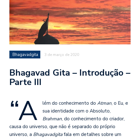
d
a
o
d
c
a
Bhagavadgita
3 de março de 2020
s
t
Bhagavad Gita – Introdução –
N
Parte III
é
o
“A
po
q
lém do conhecimento do
Atman
, o Eu, e
en
sua identidade com o Absoluto,
vo
Brahman
, do conhecimento do criador,
a
causa do universo, que não é separado do próprio
le
universo, a
Bhagavadgita
fala em detalhes sobre um
G