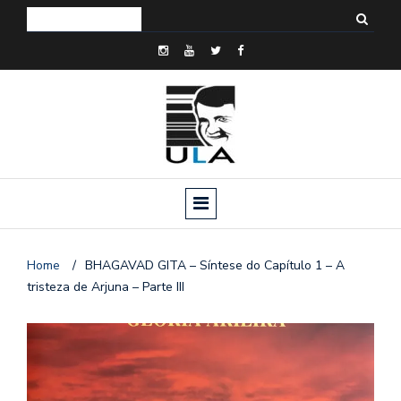
Home
/
BHAGAVAD GITA – Síntese do Capítulo 1 – A
tristeza de Arjuna – Parte III
o
n
a