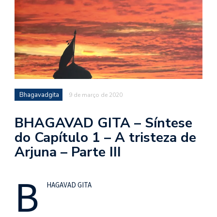
d
a
o
d
c
a
s
Bhagavadgita
9 de março de 2020
t
N
BHAGAVAD GITA – Síntese
é
do Capítulo 1 – A tristeza de
o
Arjuna – Parte III
po
q
en
B
vo
HAGAVAD GITA
a
le
G