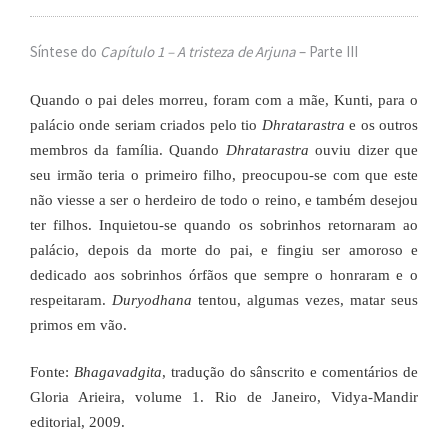
se
ve
Síntese do
Capítulo 1 – A tristeza de Arjuna
– Parte III
Quando o pai deles morreu, foram com a mãe, Kunti, para o
palácio onde seriam criados pelo tio
Dhratarastra
e os outros
membros da família. Quando
Dhratarastra
ouviu
dizer que
seu irmão teria o primeiro filho, preocupou-se com que este
não viesse a ser o herdeiro de todo o reino, e também desejou
ter filhos. Inquietou-se quando os sobrinhos retornaram ao
palácio, depois da morte do pai, e fingiu ser amoroso e
dedicado aos sobrinhos órfãos que sempre o honraram e o
respeitaram.
Duryodhana
tentou, algumas vezes, matar seus
primos em vão.
Fonte:
Bhagavadgita
, tradução do sânscrito e comentários de
Gloria Arieira, volume 1. Rio de Janeiro, Vidya-Mandir
editorial, 2009.