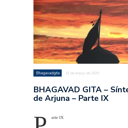
Bhagavadgita
15 de março de 2020
BHAGAVAD GITA – Síntese
de Arjuna – Parte IX
P
arte IX