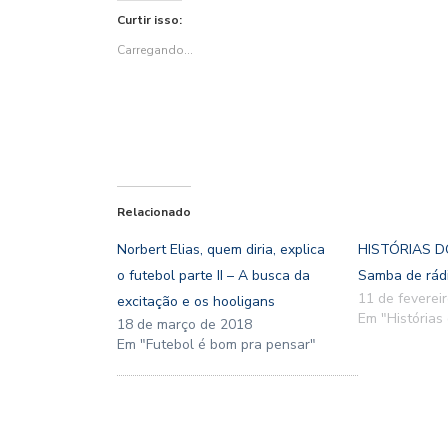
Twitter(abre
Facebook(abre
em
WhatsApp(abre
Pinterest(abre
nova
Curtir isso:
em
em
nova
em
em
janela)
nova
nova
janela)
nova
nova
janela)
janela)
janela)
janela)
Carregando...
Relacionado
Norbert Elias, quem diria, explica
HISTÓRIAS D
o futebol parte II – A busca da
Samba de rádi
11 de feverei
excitação e os hooligans
Em "Histórias
18 de março de 2018
Em "Futebol é bom pra pensar"