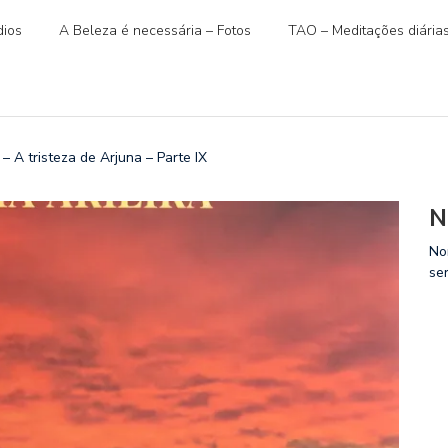
ios
A Beleza é necessária – Fotos
TAO – Meditações diária
 A tristeza de Arjuna – Parte IX
N
No
se