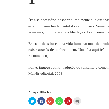
“
Faz-se necessário
descobrir uma mente que diz ‘bas
este problema fundamental do ser humano. Somente
si mesmo, um buscador da libertação do aprisionam
Existem
duas buscas na vida humana: uma de produz
existe através de conhecimento. Uma é a aquisição d
reconhecido).”
Fonte:
Bhagavadgita
, tradução do sânscrito e coment
Mandir editorial, 2009.
Compartilhe isso:
Clique
Clique
Compartilhe
Clique
Clique
Clique
para
para
no
para
para
para
compartilhar
compartilhar
Google+
compartilhar
compartilhar
imprimir(abre
no
no
(abre
no
no
em