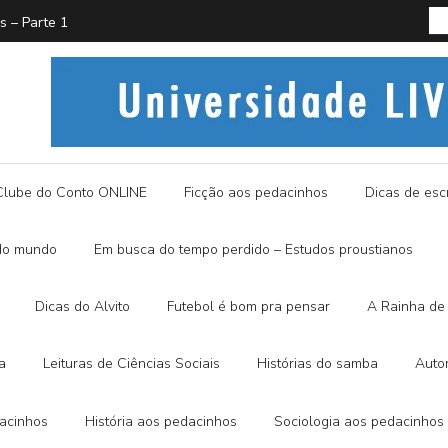
PROUST
História
Clube do Conto ONLINE
Ficção aos pedacinhos
Dicas de escr
do mundo
Em busca do tempo perdido – Estudos proustianos
Dicas do Alvito
Futebol é bom pra pensar
A Rainha de 
a
Leituras de Ciências Sociais
Histórias do samba
Auto
dacinhos
História aos pedacinhos
Sociologia aos pedacinhos