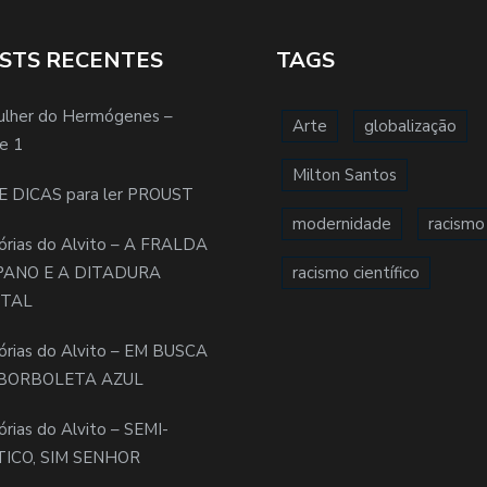
STS RECENTES
TAGS
ulher do Hermógenes –
Arte
globalização
e 1
Milton Santos
E DICAS para ler PROUST
modernidade
racismo
órias do Alvito – A FRALDA
PANO E A DITADURA
racismo científico
ITAL
órias do Alvito – EM BUSCA
BORBOLETA AZUL
órias do Alvito – SEMI-
TICO, SIM SENHOR