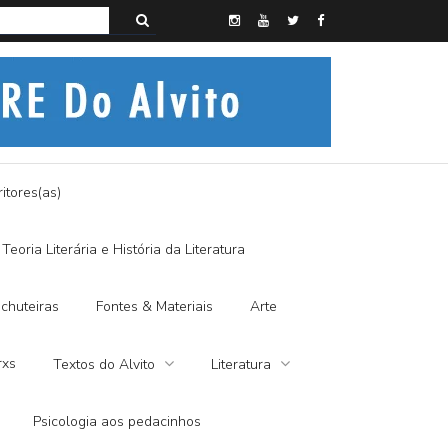
s do Alvito – A FRALDA DE PANO E A DITADURA DIGITAL
itores(as)
Teoria Literária e História da Literatura
chuteiras
Fontes & Materiais
Arte
rxs
Textos do Alvito
Literatura
Psicologia aos pedacinhos