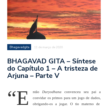
d
a
o
d
c
a
s
Bhagavadgita
11 de março de 2020
t
N
BHAGAVAD GITA – Síntese
é
do Capítulo 1 – A tristeza de
o
Arjuna – Parte V
po
q
en
“E
vo
ntão
Duryodhana
convenceu seu pai a
a
convidar os primos para um jogo de dados,
le
obrigando-os a jogar. O tio materno de
G