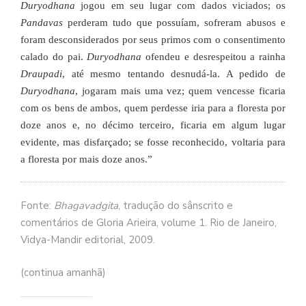
se
Duryodhana
jogou em seu lugar com dados viciados; os
ve
Pandavas
perderam tudo que possuíam, sofreram abusos e
foram desconsiderados por seus primos com o consentimento
calado do pai.
Duryodhana
ofendeu e desrespeitou a rainha
Draupadi
, até mesmo tentando desnudá-la. A pedido de
Duryodhana
, jogaram mais uma vez; quem vencesse ficaria
com os bens de ambos, quem perdesse iria para a floresta por
doze anos e, no décimo terceiro, ficaria em algum lugar
evidente, mas disfarçado; se fosse reconhecido, voltaria para
a floresta por mais doze anos.”
Fonte:
Bhagavadgita
, tradução do sânscrito e
comentários de Gloria Arieira, volume 1. Rio de Janeiro,
Vidya-Mandir editorial, 2009.
(continua amanhã)