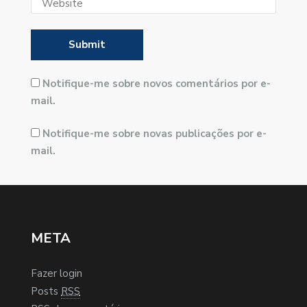
Notifique-me sobre novos comentários por e-
mail.
Notifique-me sobre novas publicações por e-
mail.
META
Fazer login
Posts
RSS