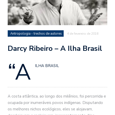
d
a
o
d
c
Antropologia - trechos de autores
4 de fevereiro de 2018
a
s
Darcy Ribeiro – A Ilha Brasil
t
“A
N
ILHA BRASIL
é
o
po
q
en
vo
A costa atlântica, ao longo dos milênios, foi percorrida e
a
ocupada por inumeráveis povos indígenas. Disputando
le
os melhores nichos ecológicos, eles se alojavam,
G