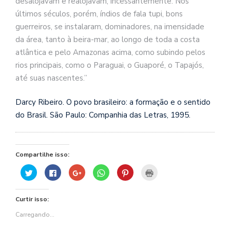
desalojavam e realojavam, incessantemente. Nos
se
últimos séculos, porém, índios de fala tupi, bons
ve
guerreiros, se instalaram, dominadores, na imensidade
da área, tanto à beira-mar, ao longo de toda a costa
atlântica e pelo Amazonas acima, como subindo pelos
rios principais, como o Paraguai, o Guaporé, o Ta
pajós,
até suas nascentes.”
Darcy Ribeiro. O povo brasileiro: a formação e o sentido
do Brasil. São Paulo: Companhia das Letras, 1995.
Compartilhe isso:
Clique
Clique
Compartilhe
Clique
Clique
Clique
para
para
no
para
para
para
compartilhar
compartilhar
Google+
compartilhar
compartilhar
imprimir(abre
no
no
(abre
no
no
em
Twitter(abre
Facebook(abre
em
WhatsApp(abre
Pinterest(abre
nova
Curtir isso:
em
em
nova
em
em
janela)
nova
nova
janela)
nova
nova
janela)
janela)
janela)
janela)
Carregando...