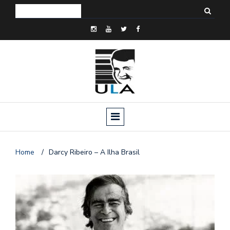
Home
/
Darcy Ribeiro – A Ilha Brasil
o
n
a