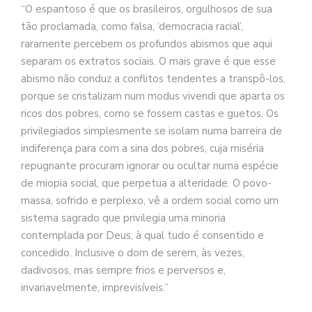
se
“O espantoso é que os brasileiros, orgulhosos de sua
ve
tão proclamada, como falsa, ‘democracia racial’,
raramente percebem os profundos abismos que aqui
separam os extratos sociais. O mais grave é que esse
abismo não conduz a conflitos tendentes a transpô-los,
porque se cristalizam num modus vivendi que aparta os
ricos dos pobres, como se fossem castas e guetos. Os
privilegiados simplesmente se isol
am numa barreira de
indiferença para com a sina dos pobres, cuja miséria
repugnante procuram ignorar ou ocultar numa espécie
de miopia social, que perpetua a alteridade. O povo-
massa, sofrido e perplexo, vê a ordem social como um
sistema sagrado que privilegia uma minoria
contemplada por Deus, à qual tudo é consentido e
concedido. Inclusive o dom de serem, às vezes,
dadivosos, mas sempre frios e perversos e,
invariavelmente, imprevisíveis.”