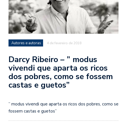
d
a
o
d
c
a
Autores e autoras
4 de fevereiro de 2018
s
Darcy Ribeiro – ” modus
t
vivendi que aparta os ricos
N
dos pobres, como se fossem
é
o
castas e guetos”
po
q
en
” modus vivendi que aparta os ricos dos pobres, como se
vo
a
fossem castas e guetos”
le
G