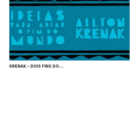
KRENAK – DOIS FINS DO…
K