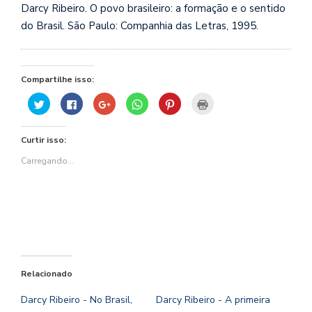
Darcy Ribeiro. O povo brasileiro: a formação e o sentido
do Brasil. São Paulo: Companhia das Letras, 1995.
Compartilhe isso:
Clique
Clique
Compartilhe
Clique
Clique
Clique
para
para
no
para
para
para
compartilhar
compartilhar
Google+
compartilhar
compartilhar
imprimir(abre
no
no
(abre
no
no
em
Twitter(abre
Facebook(abre
em
WhatsApp(abre
Pinterest(abre
nova
Curtir isso:
em
em
nova
em
em
janela)
nova
nova
janela)
nova
nova
janela)
janela)
janela)
janela)
Carregando...
Relacionado
Darcy Ribeiro - No Brasil,
Darcy Ribeiro - A primeira