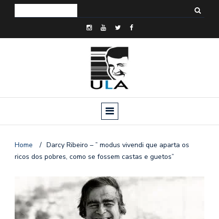
Home
/
Darcy Ribeiro – ” modus vivendi que aparta os
ricos dos pobres, como se fossem castas e guetos”
o
n
a