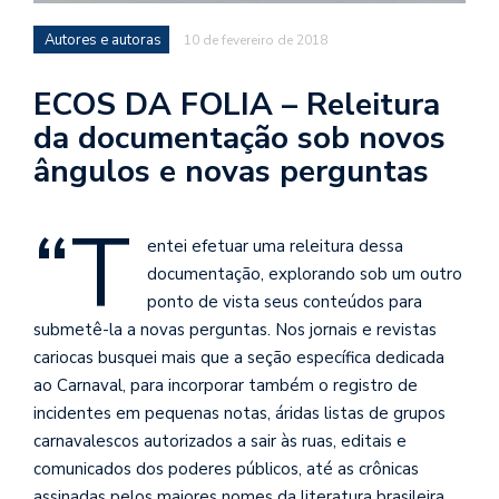
se
ve
Autores e autoras
10 de fevereiro de 2018
ECOS DA FOLIA – Releitura
da documentação sob novos
ângulos e novas perguntas
“T
entei efetuar uma releitura dessa
documentação, explorando sob um outro
ponto de vista seus conteúdos para
submetê-la a novas perguntas. Nos jornais e revistas
cariocas busquei mais que a seção específica dedicada
ao Carnaval, para incorporar também o registro de
incidentes em pequenas notas, áridas listas de grupos
carnavalescos autorizados a sair às ruas, editais e
comunicados dos poderes públicos, até as crônicas
assinadas pelos maiores nomes da literatura brasileira