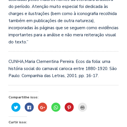
do
período. Atenção muito especial foi dedicada às
charges e ilustrações (bem como à iconografia recolhida
também em publicações de outra natureza),
incorporadas às páginas que se seguem como evidências
importantes para a análise e não mera reiteração visual
do texto.”
CUNHA,Maria Clementina Pereira. Ecos da folia: uma
história social do carnaval carioca entre 1880-1920. São
Paulo: Companhia das Letras, 2001. pp. 16-17.
Compartilhe isso:
Clique
Clique
Compartilhe
Clique
Clique
Clique
para
para
no
para
para
para
compartilhar
compartilhar
Google+
compartilhar
compartilhar
imprimir(abre
no
no
(abre
no
no
em
Twitter(abre
Facebook(abre
em
WhatsApp(abre
Pinterest(abre
nova
Curtir isso:
em
em
nova
em
em
janela)
nova
nova
janela)
nova
nova