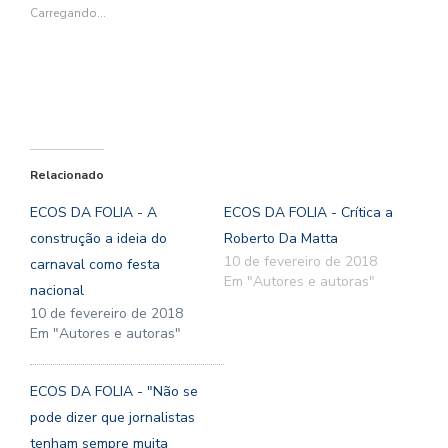
janela)
janela)
janela)
janela)
Carregando...
Relacionado
ECOS DA FOLIA - A
ECOS DA FOLIA - Crítica a
construção a ideia do
Roberto Da Matta
10 de fevereiro de 2018
carnaval como festa
Em "Autores e autoras"
nacional
10 de fevereiro de 2018
Em "Autores e autoras"
ECOS DA FOLIA - "Não se
pode dizer que jornalistas
tenham sempre muita