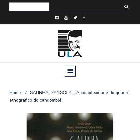
Home
/
GALINHA D’ANGOLA – A complexidade do quadro
etnográfico do candomblé
o
n
a