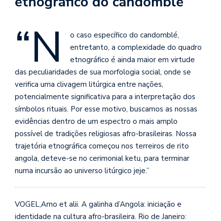
etnográfico do candomblé
se
ve
“N
o caso específico do candomblé,
entretanto, a complexidade do quadro
etnográfico é ainda maior em virtude
das peculiaridades de sua morfologia social, onde se
verifica uma clivagem litúrgica entre nações,
potencialmente significativa para a interpretação dos
símbolos rituais. Por esse motivo, buscamos as nossas
evidências dentro de um espectro o mais amplo
possível de tradições religiosas afro-brasileiras. Nossa
trajetória etnográfica começou nos terreiros de rito
angola, d
eteve-se no cerimonial ketu, para terminar
numa incursão ao universo litúrgico jeje.”
VOGEL,Arno et alii. A galinha d’Angola: iniciação e
identidade na cultura afro-brasileira. Rio de Janeiro: