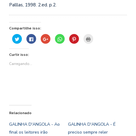
Palllas, 1998. 2.ed. p.2.
Compartilhe isso:
Clique
Clique
Compartilhe
Clique
Clique
Clique
para
para
no
para
para
para
compartilhar
compartilhar
Google+
compartilhar
compartilhar
imprimir(abre
no
no
(abre
no
no
em
Twitter(abre
Facebook(abre
em
WhatsApp(abre
Pinterest(abre
nova
Curtir isso:
em
em
nova
em
em
janela)
nova
nova
janela)
nova
nova
janela)
janela)
janela)
janela)
Carregando...
Relacionado
GALINHA D'ANGOLA - Ao
GALINHA D'ANGOLA - É
final os leitores irão
preciso sempre reler