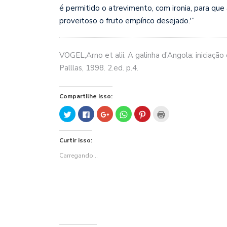
é permitido o atrevimento, com ironia, para que 
proveitoso o fruto empírico desejado.'”
VOGEL,Arno et alii. A galinha d’Angola: iniciação 
Palllas, 1998. 2.ed. p.4.
Compartilhe isso:
Clique
Clique
Compartilhe
Clique
Clique
Clique
para
para
no
para
para
para
compartilhar
compartilhar
Google+
compartilhar
compartilhar
imprimir(abre
no
no
(abre
no
no
em
Twitter(abre
Facebook(abre
em
WhatsApp(abre
Pinterest(abre
nova
Curtir isso:
em
em
nova
em
em
janela)
nova
nova
janela)
nova
nova
janela)
janela)
janela)
janela)
Carregando...