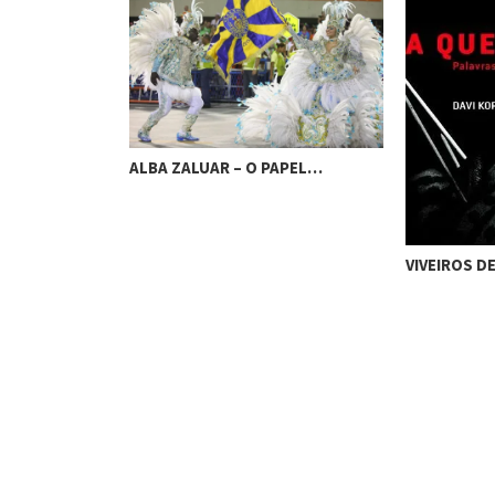
ALBA ZALUAR – O PAPEL…
 ÁRVORES…
VIVEIROS D