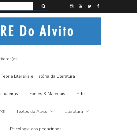
s do Alvito – SEMI-MÍSTICO, SIM SENHOR
itores(as)
Teoria Literária e História da Literatura
chuteiras
Fontes & Materiais
Arte
rxs
Textos do Alvito
Literatura
Psicologia aos pedacinhos