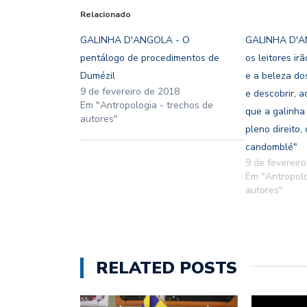
Relacionado
GALINHA D'ANGOLA - O
GALINHA D'AN
pentálogo de procedimentos de
os leitores ir
Dumézil
e a beleza dos
9 de fevereiro de 2018
e descobrir, a
Em "Antropologia - trechos de
que a galinha
autores"
pleno direito,
candomblé"
9 de fevereir
Em "Antropolo
autores"
RELATED POSTS