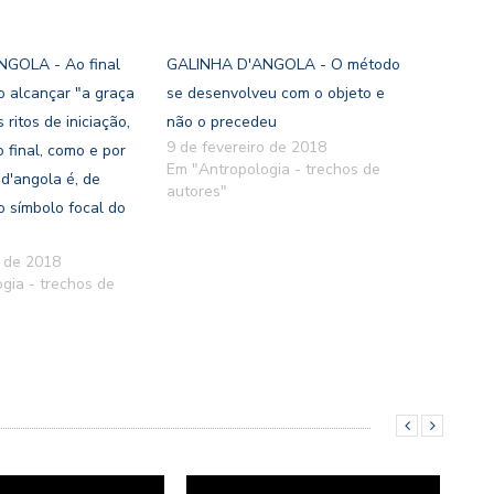
GOLA - Ao final
GALINHA D'ANGOLA - O método
ão alcançar "a graça
se desenvolveu com o objeto e
 ritos de iniciação,
não o precedeu
9 de fevereiro de 2018
o final, como e por
Em "Antropologia - trechos de
 d'angola é, de
autores"
 o símbolo focal do
o de 2018
gia - trechos de