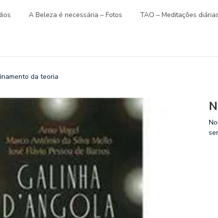
ios
A Beleza é necessária – Fotos
TAO – Meditações diária
namento da teoria
N
No
se