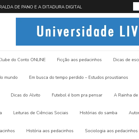
 EM BUSCA DA BORBOLETA AZUL
História
Clube do Conto ONLINE
Ficção aos pedacinhos
Dicas de escr
do mundo
Em busca do tempo perdido – Estudos proustianos
Dicas do Alvito
Futebol é bom pra pensar
A Rainha de 
a
Leituras de Ciências Sociais
Histórias do samba
Auto
dacinhos
História aos pedacinhos
Sociologia aos pedacinhos