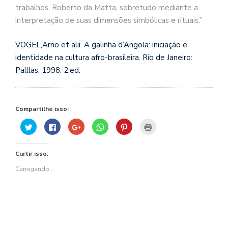
trabalhos, Roberto da Matta, sobretudo mediante a
interpretação de suas dimensões simbólicas e rituais.”
VOGEL,Arno et alii. A galinha d’Angola: iniciação e
identidade na cultura afro-brasileira. Rio de Janeiro:
Palllas, 1998. 2.ed.
Compartilhe isso:
Clique
Clique
Compartilhe
Clique
Clique
Clique
para
para
no
para
para
para
compartilhar
compartilhar
Google+
compartilhar
compartilhar
imprimir(abre
no
no
(abre
no
no
em
Twitter(abre
Facebook(abre
em
WhatsApp(abre
Pinterest(abre
nova
Curtir isso:
em
em
nova
em
em
janela)
nova
nova
janela)
nova
nova
janela)
janela)
janela)
janela)
Carregando...