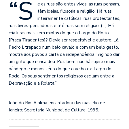
“S
se
e as ruas são entes vivos, as ruas pensam,
ve
têm ideias, filosofia e religião. Há ruas
inteiramente católicas, ruas protestantes,
ruas livres-pensadoras e até ruas sem religião. (…) Há
criaturas mais sem miolos do que o Largo do Rocio
[Praça Tiradentes]? Devia ser respeitável e austero. Lá,
Pedro I, trepado num belo cavalo e com um belo gesto,
mostra aos povos a carta da independência, fingindo dar
um grito que nunca deu. Pois bem: não há sujeito mais
pândego e menos sério
do que o velho ex-Largo do
Rocio. Os seus sentimentos religiosos oscilam entre a
Depravação e a Roleta.”
João do Rio. A alma encantadora das ruas. Rio de
Janeiro: Secretaria Municipal de Cultura, 1995.