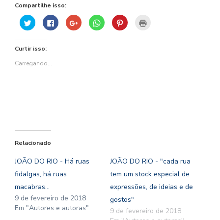
Compartilhe isso:
Clique
Clique
Compartilhe
Clique
Clique
Clique
para
para
no
para
para
para
compartilhar
compartilhar
Google+
compartilhar
compartilhar
imprimir(abre
no
no
(abre
no
no
em
Twitter(abre
Facebook(abre
em
WhatsApp(abre
Pinterest(abre
nova
Curtir isso:
em
em
nova
em
em
janela)
nova
nova
janela)
nova
nova
janela)
janela)
janela)
janela)
Carregando...
Relacionado
JOÃO DO RIO - Há ruas
JOÃO DO RIO - "cada rua
fidalgas, há ruas
tem um stock especial de
macabras...
expressões, de ideias e de
9 de fevereiro de 2018
gostos"
Em "Autores e autoras"
9 de fevereiro de 2018