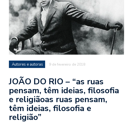
d
a
o
d
c
a
s
t
Autores e autoras
9 de fevereiro de 2018
N
é
JOÃO DO RIO – “as ruas
o
pensam, têm ideias, filosofia
po
e religiãoas ruas pensam,
q
en
têm ideias, filosofia e
vo
religião”
a
le
G