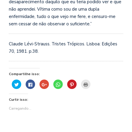
desaparecimento daquilo que eu teria podido ver e que
não aprendei. Vítima como s
ou de uma dupla
enfermidade, tudo o que vejo me fere, e censuro-me
sem cessar de não observar o suficiente.”
Claude Lévi-Strauss. Tristes Trópicos. Lisboa: Edições
70, 1981. p.38.
Compartilhe isso:
Clique
Clique
Compartilhe
Clique
Clique
Clique
para
para
no
para
para
para
compartilhar
compartilhar
Google+
compartilhar
compartilhar
imprimir(abre
no
no
(abre
no
no
em
Twitter(abre
Facebook(abre
em
WhatsApp(abre
Pinterest(abre
nova
Curtir isso:
em
em
nova
em
em
janela)
nova
nova
janela)
nova
nova
janela)
janela)
janela)
janela)
Carregando...