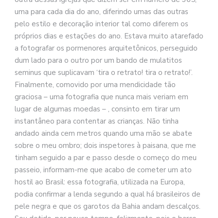
uma para cada dia do ano, diferindo umas das outras
pelo estilo e decoração interior tal como diferem os
próprios dias e estações do ano. Estava muito atare
fado
a fotografar os pormenores arquitetônicos, perseguido
dum lado para o outro por um bando de mulatitos
seminus que suplicavam ‘tira o retrato! tira o retrato!’.
Finalmente, comovido por uma mendicidade tão
graciosa – uma fotografia que nunca mais veriam em
lugar de algumas moedas – , consinto em tirar um
instantâneo para contentar as crianças. Não tinha
andado ainda cem metros quando uma mão se abate
sobre o meu ombro; dois inspetores à paisana, que me
tinham seguido a par e passo desde o começo do meu
passeio, informam-me que acabo de cometer um ato
hostil ao Brasil: essa fotografia, utilizada na Europa,
podia confirmar a lenda segundo a qual há brasileiros de
pele negra e que os garotos da Bahia andam descalços.