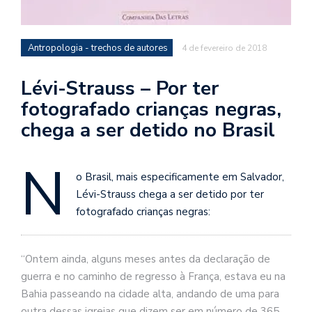
se
ve
Antropologia - trechos de autores
4 de fevereiro de 2018
Lévi-Strauss – Por ter
fotografado crianças negras,
chega a ser detido no Brasil
N
o Brasil, mais especificamente em Salvador,
Lévi-Strauss chega a ser detido por ter
fotografado crianças negras:
“Ontem ainda, alguns meses antes da declaração de
guerra e no caminho de regresso à França, estava eu na
Bahia passeando na cidade alta, andando de uma para
outra dessas igrejas que dizem ser em número de 365,