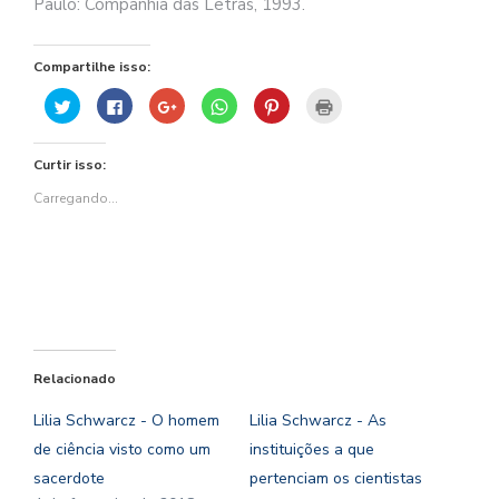
Paulo: Companhia das Letras, 1993.
Compartilhe isso:
Clique
Clique
Compartilhe
Clique
Clique
Clique
para
para
no
para
para
para
compartilhar
compartilhar
Google+
compartilhar
compartilhar
imprimir(abre
no
no
(abre
no
no
em
Twitter(abre
Facebook(abre
em
WhatsApp(abre
Pinterest(abre
nova
Curtir isso:
em
em
nova
em
em
janela)
nova
nova
janela)
nova
nova
janela)
janela)
janela)
janela)
Carregando...
Relacionado
Lilia Schwarcz - O homem
Lilia Schwarcz - As
de ciência visto como um
instituições a que
sacerdote
pertenciam os cientistas