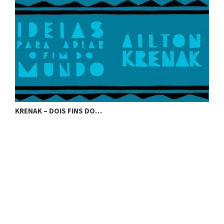
KRENAK – DOIS FINS DO…
K