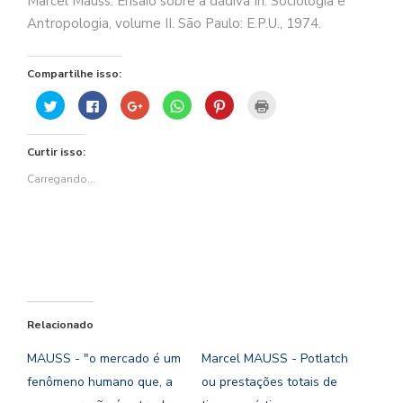
Marcel Mauss. En
saio sobre a dádiva In: Sociologia e
Antropologia, volume II. São Paulo: E.P.U., 1974.
Compartilhe isso:
Clique
Clique
Compartilhe
Clique
Clique
Clique
para
para
no
para
para
para
compartilhar
compartilhar
Google+
compartilhar
compartilhar
imprimir(abre
no
no
(abre
no
no
em
Twitter(abre
Facebook(abre
em
WhatsApp(abre
Pinterest(abre
nova
Curtir isso:
em
em
nova
em
em
janela)
nova
nova
janela)
nova
nova
janela)
janela)
janela)
janela)
Carregando...
Relacionado
MAUSS - "o mercado é um
Marcel MAUSS - Potlatch
fenômeno humano que, a
ou prestações totais de