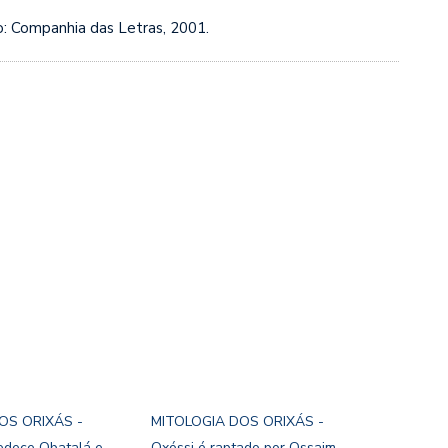
o: Companhia das Letras, 2001.
OS ORIXÁS -
MITOLOGIA DOS ORIXÁS -
edece Obatalá e
Oxóssi é raptado por Ossaim