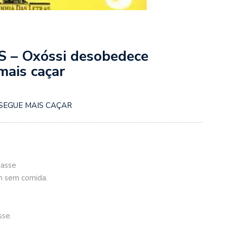
– Oxóssi desobedece
mais caçar
SEGUE MAIS CAÇAR
çasse
m sem comida.
sse.