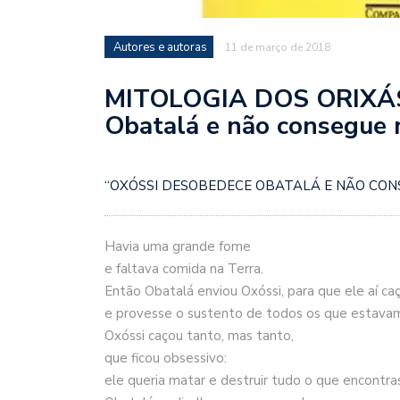
Autores e autoras
11 de março de 2018
MITOLOGIA DOS ORIXÁS 
Obatalá e não consegue 
“OXÓSSI DESOBEDECE OBATALÁ E NÃO CON
Havia uma grande fome
e faltava comida na Terra.
Então Obatalá enviou Oxóssi, para que ele aí ca
e provesse o sustento de todos os que estava
Oxóssi caçou tanto, mas tanto,
que ficou obsessivo:
ele queria matar e destruir tudo o que encontra