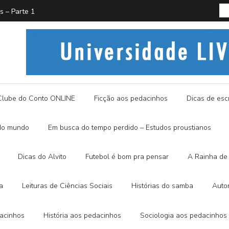
PROUST
História
Clube do Conto ONLINE
Ficção aos pedacinhos
Dicas de escr
do mundo
Em busca do tempo perdido – Estudos proustianos
Dicas do Alvito
Futebol é bom pra pensar
A Rainha de 
a
Leituras de Ciências Sociais
Histórias do samba
Auto
dacinhos
História aos pedacinhos
Sociologia aos pedacinhos