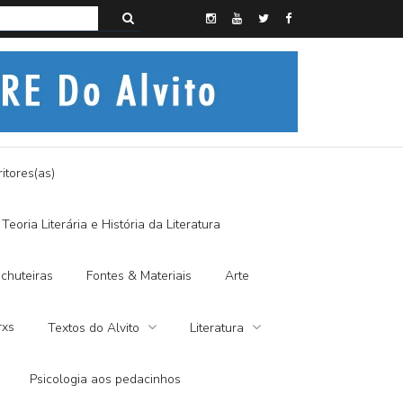
s do Alvito – A FRALDA DE PANO E A DITADURA DIGITAL
itores(as)
Teoria Literária e História da Literatura
chuteiras
Fontes & Materiais
Arte
rxs
Textos do Alvito
Literatura
Psicologia aos pedacinhos