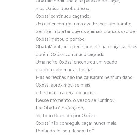
Obatalá pediu-lhe que parasse de caçar,
mas Oxóssi desobedeceu.
Oxóssi continuou caçando.
Um dia encontrou uma ave branca, um pombo.
Sem se importar que os animais brancos são de 
Oxóssi matou o pombo.
Obatalá voltou a pedir que ele não caçasse mais
porém Oxóssi continuou caçando.
Uma noite Oxóssi encontrou um veado
e atirou nele muitas flechas.
Mas as flechas não lhe causaram nenhum dano.
Oxóssi aproximou-se mais
e flechou a cabeça do animal.
Nesse momento, o veado se iluminou.
Era Obatalá disfarçado,
ali, todo flechado por Oxóssi.
Oxóssi não conseguiu caçar nunca mais.
Profundo foi seu desgosto.”