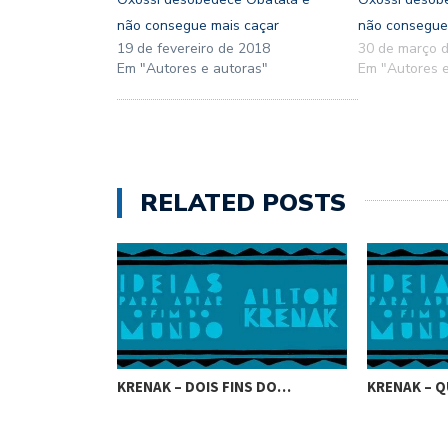
não consegue mais caçar
não consegue
19 de fevereiro de 2018
30 de março 
Em "Autores e autoras"
Em "Autores e
RELATED POSTS
KRENAK – DOIS FINS DO…
KRENAK – Q
UE VIROU…