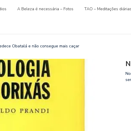
ios
A Beleza é necessária – Fotos
TAO – Meditações diária
dece Obatalá e não consegue mais caçar
N
No
se