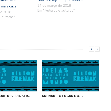
24 de março de 2018
 mais caçar
Em "Autores e autoras"
de 2018
 autoras"
UAL DEVERIA SER…
KRENAK – O LUGAR DO…
KRE