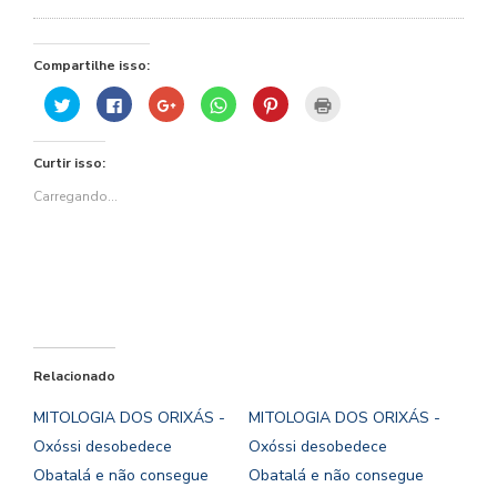
Compartilhe isso:
Clique
Clique
Compartilhe
Clique
Clique
Clique
para
para
no
para
para
para
compartilhar
compartilhar
Google+
compartilhar
compartilhar
imprimir(abre
no
no
(abre
no
no
em
Twitter(abre
Facebook(abre
em
WhatsApp(abre
Pinterest(abre
nova
Curtir isso:
em
em
nova
em
em
janela)
nova
nova
janela)
nova
nova
janela)
janela)
janela)
janela)
Carregando...
Relacionado
MITOLOGIA DOS ORIXÁS -
MITOLOGIA DOS ORIXÁS -
Oxóssi desobedece
Oxóssi desobedece
Obatalá e não consegue
Obatalá e não consegue