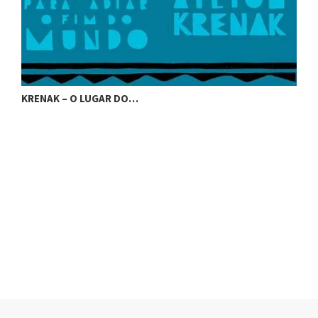
KRENAK – O LUGAR DO…
K