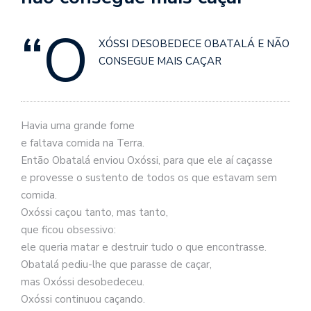
se
ve
“O
XÓSSI DESOBEDECE OBATALÁ E NÃO
CONSEGUE MAIS CAÇAR
Havia uma grande fome
e faltava comida na Terra.
Então Obatalá enviou Oxóssi, para que ele aí caçasse
e provesse o sustento de todos os que estavam sem
comida.
Oxóssi caçou tanto, mas tanto,
que ficou obsessivo:
ele queria matar e destruir tudo o que encontrasse.
Obatalá pediu-lhe que parasse de caçar,
mas Oxóssi desobedeceu.
Oxóssi continuou caçando.