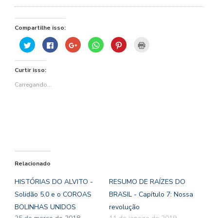
Compartilhe isso:
Clique
Clique
Compartilhe
Clique
Clique
Clique
para
para
no
para
para
para
compartilhar
compartilhar
Google+
compartilhar
compartilhar
imprimir(abre
no
no
(abre
no
no
em
Twitter(abre
Facebook(abre
em
WhatsApp(abre
Pinterest(abre
nova
Curtir isso:
em
em
nova
em
em
janela)
nova
nova
janela)
nova
nova
janela)
janela)
janela)
janela)
Carregando...
Relacionado
HISTÓRIAS DO ALVITO -
RESUMO DE RAÍZES DO
Solidão 5.0 e o COROAS
BRASIL - Capítulo 7: Nossa
BOLINHAS UNIDOS
revolução