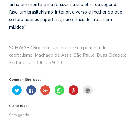
tinha em mente e iria realizar na sua obra da segunda
fase, um brasileirismo ‘interior, diverso e melhor do que
se fora apenas superficial’, não é fácil de trocar em
miúdos.”
SCHWARZ,Roberto. Um mestre na periferia do
c
apitalismo: Machado de Assis. São Paulo: Duas Cidades;
Editora 32, 2000. pp.9-10.
Compartilhe isso:
Clique
Clique
Compartilhe
Clique
Clique
Clique
para
para
no
para
para
para
compartilhar
compartilhar
Google+
compartilhar
compartilhar
imprimir(abre
no
no
(abre
no
no
em
Twitter(abre
Facebook(abre
em
WhatsApp(abre
Pinterest(abre
nova
Curtir isso:
em
em
nova
em
em
janela)
nova
nova
janela)
nova
nova
janela)
janela)
janela)
janela)
Carregando...