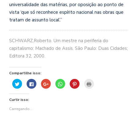
universalidade das matérias, por oposição ao ponto de
vista ‘que só reconhece espírito nacional nas obras que
tratam de assunto local’.”
SCHWARZ,Roberto. Um mestre na periferia do
capitalismo: Machado de Assis. São Paulo
: Duas Cidades;
Editora 32, 2000.
Compartilhe isso:
Clique
Clique
Compartilhe
Clique
Clique
Clique
para
para
no
para
para
para
compartilhar
compartilhar
Google+
compartilhar
compartilhar
imprimir(abre
no
no
(abre
no
no
em
Twitter(abre
Facebook(abre
em
WhatsApp(abre
Pinterest(abre
nova
Curtir isso:
em
em
nova
em
em
janela)
nova
nova
janela)
nova
nova
janela)
janela)
janela)
janela)
Carregando...