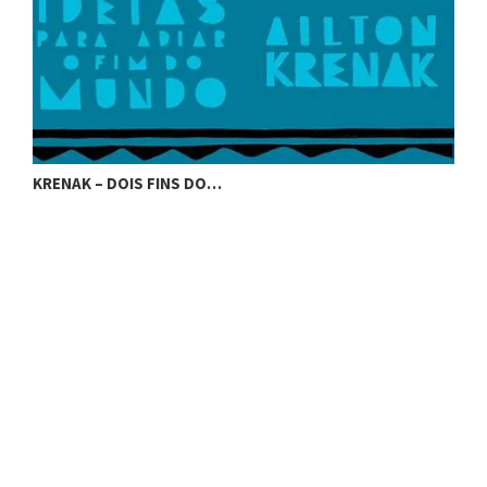
KRENAK – DOIS FINS DO…
K