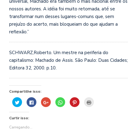
universal, Machado era também o mais nacional entre os
nossos autores. A idéia foi muito retomada, até se
transformar num desses lugares-comuns que, sem
prejuízo do acerto, mais bloqueiam do que ajudam a
reflexão.”
SCHWARZ,Roberto. Um mestre na periferia do
capitalismo: Machado de Assis. São Paulo: Duas Cidades;
Editora 32, 2000. p.10.
Compartilhe isso:
Clique
Clique
Compartilhe
Clique
Clique
Clique
para
para
no
para
para
para
compartilhar
compartilhar
Google+
compartilhar
compartilhar
imprimir(abre
no
no
(abre
no
no
em
Twitter(abre
Facebook(abre
em
WhatsApp(abre
Pinterest(abre
nova
Curtir isso:
em
em
nova
em
em
janela)
nova
nova
janela)
nova
nova
janela)
janela)
janela)
janela)
Carregando...