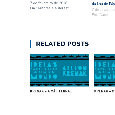
7 de fevereiro de 2018
da Ilha de Pá
Em "Autores e autoras"
7 de fevereir
Em "Autores e
RELATED POSTS
 DO…
KRENAK – A MÃE TERRA…
KRENAK – O