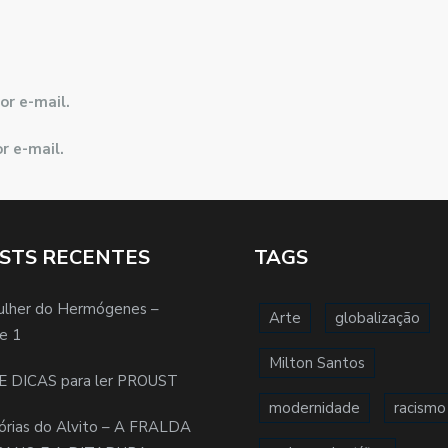
or e-mail.
r e-mail.
STS RECENTES
TAGS
ulher do Hermógenes –
Arte
globalização
e 1
Milton Santos
E DICAS para ler PROUST
modernidade
racismo
órias do Alvito – A FRALDA