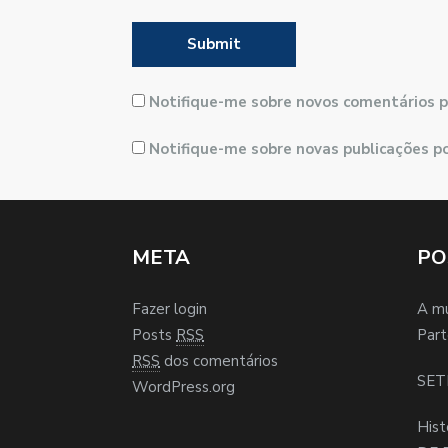
Notifique-me sobre novos comentários p
Notifique-me sobre novas publicações po
META
PO
Fazer login
A m
Posts
RSS
Part
RSS
dos comentários
SET
WordPress.org
Hist