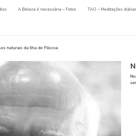
ios
A Beleza é necessária – Fotos
TAO – Meditações diária
os naturais da Ilha de Páscoa
N
No
se