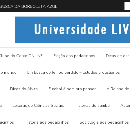
 AZUL
Histórias do Alvito – SEMI-MÍSTI
Clube do Conto ONLINE
Ficção aos pedacinhos
Dicas de escr
do mundo
Em busca do tempo perdido – Estudos proustianos
Dicas do Alvito
Futebol é bom pra pensar
A Rainha de 
a
Leituras de Ciências Sociais
Histórias do samba
Auto
dacinhos
História aos pedacinhos
Sociologia aos pedacinhos