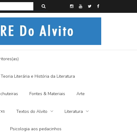
CO, SIM SENHOR
Histórias do Alvi
itores(as)
Teoria Literária e História da Literatura
chuteiras
Fontes & Materiais
Arte
rxs
Textos do Alvito
Literatura
Psicologia aos pedacinhos