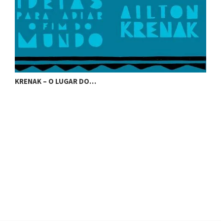
KRENAK – O LUGAR DO…
K