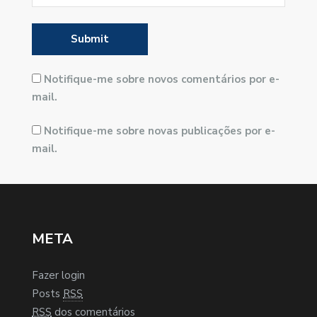
Notifique-me sobre novos comentários por e-
mail.
Notifique-me sobre novas publicações por e-
mail.
META
Fazer login
Posts
RSS
RSS
dos comentários