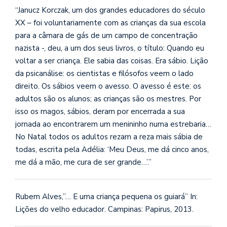
se
“Janucz Korczak, um dos grandes educadores do século
ve
XX – foi voluntariamente com as crianças da sua escola
para a câmara de gás de um campo de concentração
nazista -, deu, a um dos seus livros, o título: Quando eu
voltar a ser criança. Ele sabia das coisas. Era sábio. Lição
da psicanálise: os cientistas e filósofos veem o lado
direito. Os sábios veem o avesso. O avesso é este: os
adultos são os alunos; as crianças são os mestres. Por
isso os magos, sábios, deram por encerrad
a a sua
jornada ao encontrarem um menininho numa estrebaria…
No Natal todos os adultos rezam a reza mais sábia de
todas, escrita pela Adélia: ‘Meu Deus, me dá cinco anos,
me dá a mão, me cura de ser grande…’.”
Rubem Alves,”… E uma criança pequena os guiará” In:
Lições do velho educador. Campinas: Papirus, 2013.