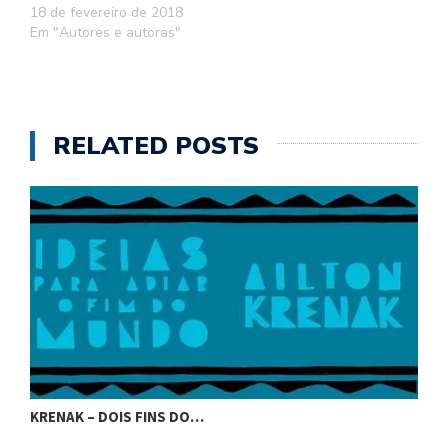
18 de fevereiro de 2018
Em "Autores e autoras"
RELATED POSTS
KRENAK – DOIS FINS DO…
K