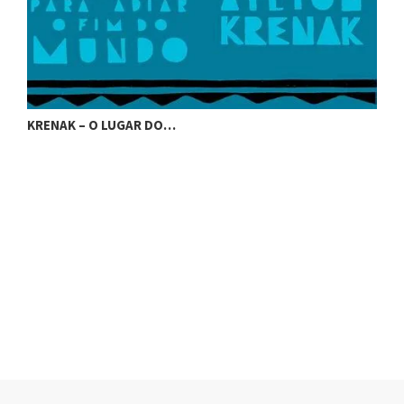
KRENAK – O LUGAR DO…
K