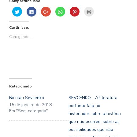
Compartilhe isso:
Clique
Clique
Compartilhe
Clique
Clique
Clique
para
para
no
para
para
para
compartilhar
compartilhar
Google+
compartilhar
compartilhar
imprimir(abre
no
no
(abre
no
no
em
Twitter(abre
Facebook(abre
em
WhatsApp(abre
Pinterest(abre
nova
Curtir isso:
em
em
nova
em
em
janela)
nova
nova
janela)
nova
nova
janela)
janela)
janela)
janela)
Carregando...
Relacionado
Nicolau Sevcenko
SEVCENKO - A literatura
15 de janeiro de 2018
portanto fala ao
Em "Sem categoria"
historiador sobre a história
que não ocorreu, sobre as
possibilidades que não