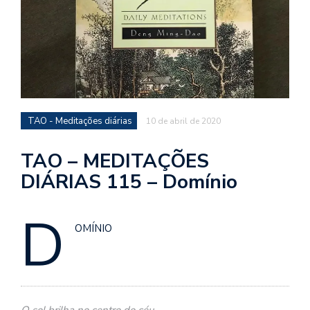
d
a
o
d
c
a
TAO - Meditações diárias
10 de abril de 2020
s
t
TAO – MEDITAÇÕES
N
DIÁRIAS 115 – Domínio
é
o
D
po
q
OMÍNIO
en
vo
a
le
G