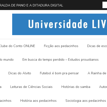
 EM BUSCA DA BORBOLETA AZUL
História
Clube do Conto ONLINE
Ficção aos pedacinhos
Dicas de escr
do mundo
Em busca do tempo perdido – Estudos proustianos
Dicas do Alvito
Futebol é bom pra pensar
A Rainha de 
a
Leituras de Ciências Sociais
Histórias do samba
Auto
dacinhos
História aos pedacinhos
Sociologia aos pedacinhos