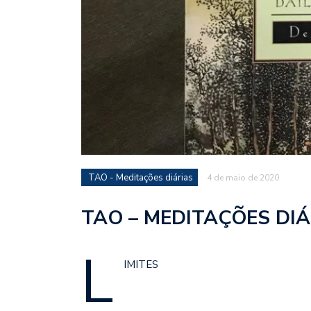
TAO - Meditações diárias
4 de maio de 2020
TAO – MEDITAÇÕES DIÁR
L
IMITES