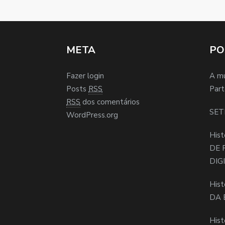
META
PO
Fazer login
A m
Posts
RSS
Part
RSS
dos comentários
SET
WordPress.org
Hist
DE 
DIG
Hist
DA 
Hist