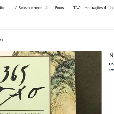
ios
A Beleza é necessária – Fotos
TAO – Meditações diária
es
N
No
se