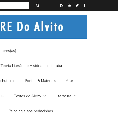
s do Alvito – SEMI-MÍSTICO, SIM SENHOR
itores(as)
Teoria Literária e História da Literatura
chuteiras
Fontes & Materiais
Arte
rxs
Textos do Alvito
Literatura
Psicologia aos pedacinhos