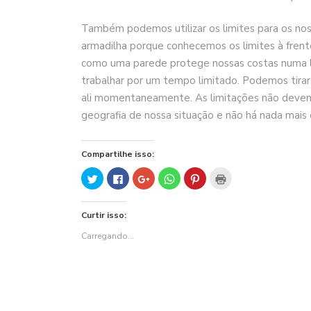
Também podemos utilizar os limites para os no
armadilha porque conhecemos os limites à frente.
como uma parede protege nossas costas numa l
trabalhar por um tempo limitado. Podemos tir
ali momentaneamente. As limitações não devem 
geografia de nossa situação e não há nada mais 
Compartilhe isso:
Clique
Clique
Compartilhe
Clique
Clique
Clique
para
para
no
para
para
para
compartilhar
compartilhar
Google+
compartilhar
compartilhar
imprimir(abre
no
no
(abre
no
no
em
Twitter(abre
Facebook(abre
em
WhatsApp(abre
Pinterest(abre
nova
Curtir isso:
em
em
nova
em
em
janela)
nova
nova
janela)
nova
nova
janela)
janela)
janela)
janela)
Carregando...