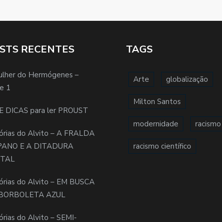
STS RECENTES
TAGS
ulher do Hermógenes –
Arte
globalização
e 1
Milton Santos
E DICAS para ler PROUST
modernidade
racismo
órias do Alvito – A FRALDA
PANO E A DITADURA
racismo científico
ITAL
órias do Alvito – EM BUSCA
BORBOLETA AZUL
órias do Alvito – SEMI-