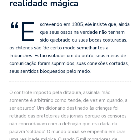
realidade mágica
se
ve
“E
screvendo em 1985, ele insiste que, ainda
que seus ossos na verdade não tenham
sido quebrado ou suas bocas costuradas,
os chilenos são ‘de certo modo semelhantes a
Imbunches. Estão isolados um do outro, seus meios de
comunicação foram suprimidos, suas conexões cortadas,
seus sentidos bloqueados pelo medo’.
O controle imposto pela ditadura, assinala, ‘não
somente é arbitrário como tende, de vez em quando, a
ser absurdo’. Um dicionário destinado às crianças foi
retirado das p
rateleiras dos jornais porque os censores
não concordavam com a definição que era dada da
palavra ‘soldado’. O mundo oficial se empenha em criar
uma realidade mágica. Quando 5 mil moradores de