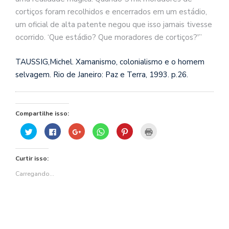
cortiços foram recolhidos e encerrados em um estádio,
um oficial de alta patente negou que isso jamais tivesse
ocorrido. ‘Que estádio? Que moradores de cortiços?'”
TAUSSIG,Michel. Xamanismo, colonialismo e o homem
selvagem. Rio de Janeiro: Paz e Terra, 1993. p.26.
Compartilhe isso:
Clique
Clique
Compartilhe
Clique
Clique
Clique
para
para
no
para
para
para
compartilhar
compartilhar
Google+
compartilhar
compartilhar
imprimir(abre
no
no
(abre
no
no
em
Twitter(abre
Facebook(abre
em
WhatsApp(abre
Pinterest(abre
nova
Curtir isso:
em
em
nova
em
em
janela)
nova
nova
janela)
nova
nova
janela)
janela)
janela)
janela)
Carregando...