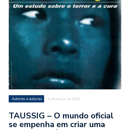
d
a
o
d
c
a
s
t
N
é
o
po
q
Autores e autoras
5 de março de 2018
en
vo
TAUSSIG – O mundo oficial
a
le
se empenha em criar uma
G