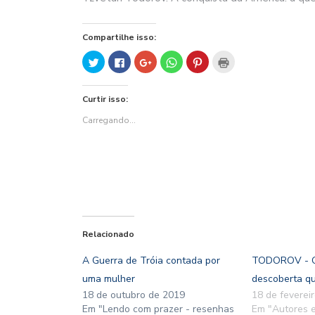
Compartilhe isso:
Clique
Clique
Compartilhe
Clique
Clique
Clique
para
para
no
para
para
para
compartilhar
compartilhar
Google+
compartilhar
compartilhar
imprimir(abre
no
no
(abre
no
no
em
Twitter(abre
Facebook(abre
em
WhatsApp(abre
Pinterest(abre
nova
Curtir isso:
em
em
nova
em
em
janela)
nova
nova
janela)
nova
nova
janela)
janela)
janela)
janela)
Carregando...
Relacionado
A Guerra de Tróia contada por
TODOROV - Qu
uma mulher
descoberta qu
18 de outubro de 2019
18 de feverei
Em "Lendo com prazer - resenhas
Em "Autores e