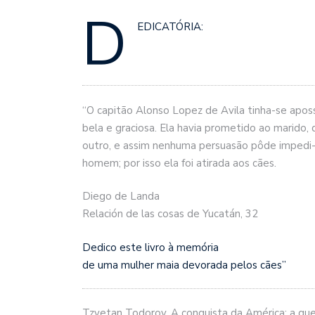
D
EDICATÓRIA:
“O capitão Alonso Lopez de Avila tinha-se apos
bela e graciosa. Ela havia prometido ao marido,
outro, e assim nenhuma persuasão pôde impedi-la
homem; por isso ela foi atirada aos cães.
Diego de Landa
Relación de las cosas de Yucatán, 32
Dedico este livro à memória
de uma mulher maia devorada pelos cães”
Tzvetan Todorov. A conquista da América: a que