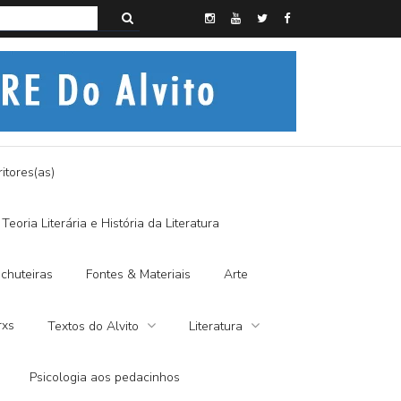
s do Alvito – A FRALDA DE PANO E A DITADURA DIGITAL
itores(as)
Teoria Literária e História da Literatura
chuteiras
Fontes & Materiais
Arte
rxs
Textos do Alvito
Literatura
Psicologia aos pedacinhos