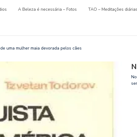
ios
A Beleza é necessária – Fotos
TAO – Meditações diária
 de uma mulher maia devorada pelos cães
N
No
se