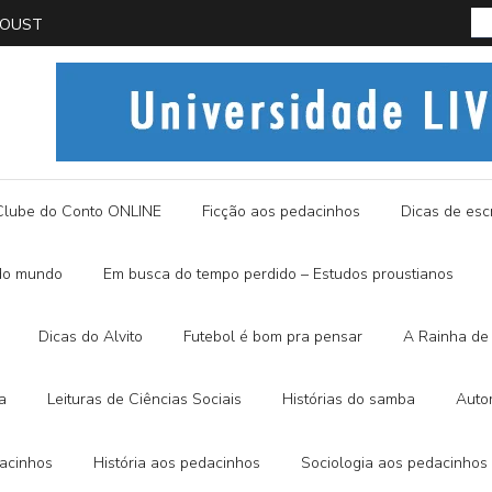
PROUST
História
Clube do Conto ONLINE
Ficção aos pedacinhos
Dicas de escr
do mundo
Em busca do tempo perdido – Estudos proustianos
Dicas do Alvito
Futebol é bom pra pensar
A Rainha de 
a
Leituras de Ciências Sociais
Histórias do samba
Auto
dacinhos
História aos pedacinhos
Sociologia aos pedacinhos