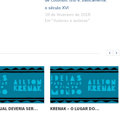
de Colombo, isto é, basicamente,
o século XVI
18 de fevereiro de 2018
Em "Autores e autoras"
UAL DEVERIA SER…
KRENAK – O LUGAR DO…
KRE