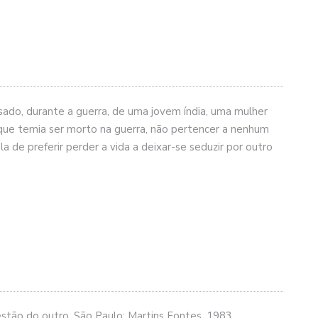
sado, durante a guerra, de uma jovem índia, uma mulher
 que temia ser morto na guerra, não pertencer a nenhum
 de preferir perder a vida a deixar-se seduzir por outro
stão do outro. São Paulo: Martins Fontes, 1983.