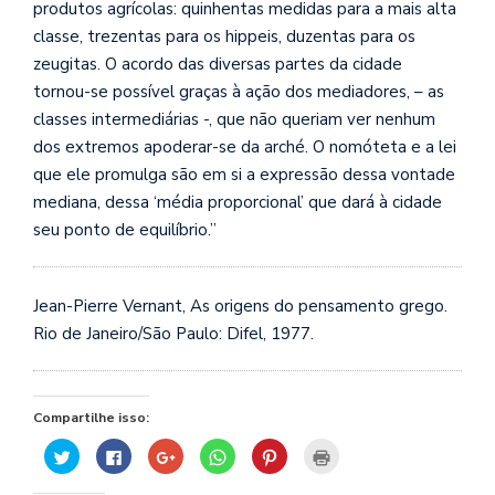
produtos agrícolas: quinhentas medidas para a mais alta
classe, trezentas para os hippeis, duzentas para os
zeugitas. O acordo das diversas partes da cidade
tornou-se possível graças à ação dos mediadores, – as
classes intermediárias
-, que não queriam ver nenhum
dos extremos apoderar-se da arché. O nomóteta e a lei
que ele promulga são em si a expressão dessa vontade
mediana, dessa ‘média proporcional’ que dará à cidade
seu ponto de equilíbrio.”
Jean-Pierre Vernant, As origens do pensamento grego.
Rio de Janeiro/São Paulo: Difel, 1977.
Compartilhe isso:
Clique
Clique
Compartilhe
Clique
Clique
Clique
para
para
no
para
para
para
compartilhar
compartilhar
Google+
compartilhar
compartilhar
imprimir(abre
no
no
(abre
no
no
em