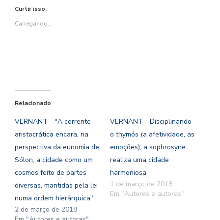
Twitter(abre
Facebook(abre
em
WhatsApp(abre
Pinterest(abre
nova
Curtir isso:
em
em
nova
em
em
janela)
nova
nova
janela)
nova
nova
janela)
janela)
janela)
janela)
Carregando...
Relacionado
VERNANT - "A corrente
VERNANT - Disciplinando
aristocrática encara, na
o thymós (a afetividade, as
perspectiva da eunomia de
emoções), a sophrosyne
Sólon, a cidade como um
realiza uma cidade
cosmos feito de partes
harmoniosa
1 de março de 2018
diversas, mantidas pela lei
Em "Autores e autoras"
numa ordem hierárquica"
2 de março de 2018
Em "Autores e autoras"