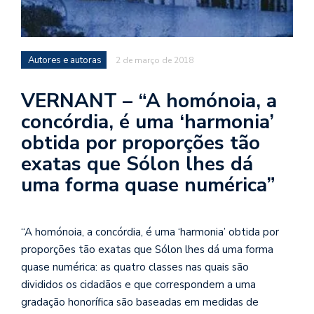
se
ve
Autores e autoras
2 de março de 2018
VERNANT – “A homónoia, a
concórdia, é uma ‘harmonia’
obtida por proporções tão
exatas que Sólon lhes dá
uma forma quase numérica”
“A homónoia, a concórdia, é uma ‘harmonia’ obtida por
proporções tão exatas que Sólon lhes dá uma forma
quase numérica: as quatro classes nas quais são
divididos os cidadãos e que correspondem a uma
gradação honorífica são baseadas em medidas de