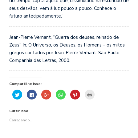
do tempo, capta aquilo que, dissimulado na escu
ridão de
seus desvãos, vem à luz pouco a pouco. Conhece o
futuro antecipadamente.”
Jean-Pierre Vernant, “Guerra dos deuses, reinado de
Zeus” In: O Universo, os Deuses, os Homens – os mitos
gregos contados por Jean-Pierre Vernant. São Paulo:
Companhia das Letras, 2000.
Compartilhe isso:
Clique
Clique
Compartilhe
Clique
Clique
Clique
para
para
no
para
para
para
compartilhar
compartilhar
Google+
compartilhar
compartilhar
imprimir(abre
no
no
(abre
no
no
em
Twitter(abre
Facebook(abre
em
WhatsApp(abre
Pinterest(abre
nova
Curtir isso:
em
em
nova
em
em
janela)
nova
nova
janela)
nova
nova
janela)
janela)
janela)
janela)
Carregando...