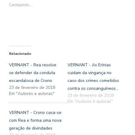
nova
nova
janela)
nova
nova
janela)
janela)
janela)
janela)
Carregando...
Relacionado
VERNANT - Rea resolve
VERNANT - As Erínias
se defender da conduta
cuidam da vingança no
escandalosa de Crono
caso dos crimes cometidos
23 de fevereiro de 2018
contra os consanguíneos...
Em "Autores e autoras"
23 de fevereiro de 2018
Em "Autores e autoras"
VERNANT - Crono casa-se
com Rea e forma uma nova
geração de divindades