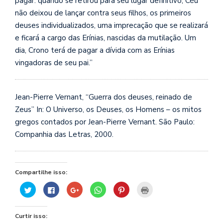
pagar: quando se retirou para seu lugar definitivo, Céu
não deixou de lançar contra seus filhos, os primeiros
deuses individualizados, uma imprecação que se realizará
e ficará a cargo das Erínias, nascidas da mutilação. Um
dia, Crono terá de pagar a dívida com as Erínias
vingadoras de seu pai.”
Jean-Pierre Vernant, “Guerra dos deuses, reinado de
Zeus” In: O Universo, os Deuses, os Homens – os mitos
gregos contados por Jean-Pierre Vernant. São Paulo:
Companhia das Letras, 2000.
Compartilhe isso:
Clique
Clique
Compartilhe
Clique
Clique
Clique
para
para
no
para
para
para
compartilhar
compartilhar
Google+
compartilhar
compartilhar
imprimir(abre
no
no
(abre
no
no
em
Twitter(abre
Facebook(abre
em
WhatsApp(abre
Pinterest(abre
nova
Curtir isso:
em
em
nova
em
em
janela)