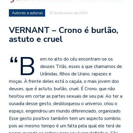
se
ve
Autores e autoras
23 de fevereiro de 2018
VERNANT – Crono é burlão,
astuto e cruel
“B
em no alto do céu encontram-se os
deuses Titãs, esses a que chamamos de
Urânidas, filhos de Urano, rapazes e
moças. À frente deles está o caçula, o mais jovem dos
deuses, que é astuto, burlão, cruel. É Crono, que não
hesitou em cortar as partes sexuais de seu pai. Ao ter a
ousadia desse gesto, desbloqueou o universo, criou o
espaço, engendrou um mundo diferenciado, organizado.
Esse gesto positivo também tem um aspecto sombrio,
pois ao mesmo te
mpo é um falta pela qual ele terá de