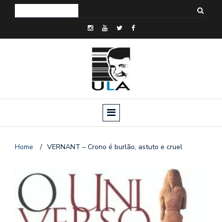
Home
/
VERNANT – Crono é burlão, astuto e cruel
o
n
a