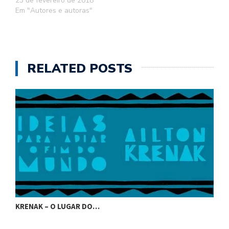
23 de fevereiro de 2018
Em "Autores e autoras"
RELATED POSTS
KRENAK – O LUGAR DO…
K