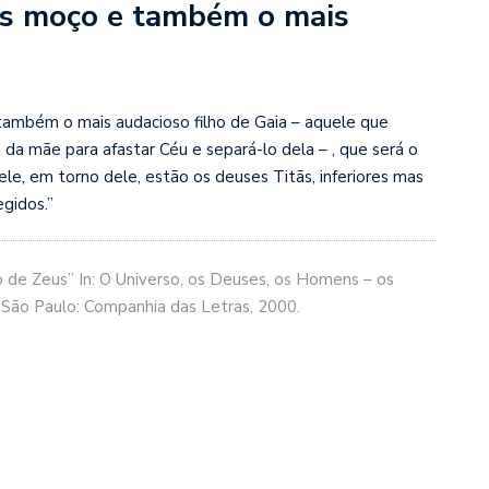
s moço e também o mais
também o mais audacioso filho de Gaia – aquele que
da mãe para afastar Céu e separá-lo dela – , que será o
le, em torno dele, estão os deuses Titãs, inferiores mas
egidos.”
o de Zeus” In: O Universo, os Deuses, os Homens – os
. São Paulo: Com
panhia das Letras, 2000.