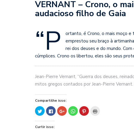
VERNANT – Crono, o mai
audacioso filho de Gaia
“P
ortanto, é Crono, o mais moço e 
emprestou seu braço à artimanha 
rei dos deuses e do mundo. Com e
cúmplices. Crono os libertou, eles são seus prot
Jean-Pierre Vernant, “Guerra dos deuses, reinad
mitos gregos contados por Jean-Pierre Vernant
Compartilhe isso:
Clique
Clique
Compartilhe
Clique
Clique
Clique
para
para
no
para
para
para
compartilhar
compartilhar
Google+
compartilhar
compartilhar
imprimir(abre
no
no
(abre
no
no
em
Twitter(abre
Facebook(abre
em
WhatsApp(abre
Pinterest(abre
nova
Curtir isso:
em
em
nova
em
em
janela)
nova
nova
janela)
nova
nova