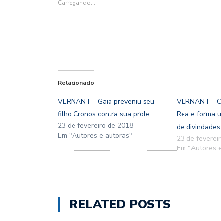
janela)
janela)
janela)
janela)
Carregando...
Relacionado
VERNANT - Gaia preveniu seu
VERNANT - C
filho Cronos contra sua prole
Rea e forma 
23 de fevereiro de 2018
de divindades
Em "Autores e autoras"
23 de feverei
Em "Autores e
RELATED POSTS