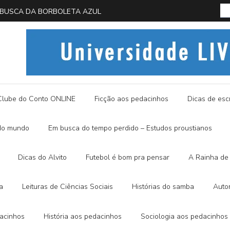
 EM BUSCA DA BORBOLETA AZUL
História
Clube do Conto ONLINE
Ficção aos pedacinhos
Dicas de escr
do mundo
Em busca do tempo perdido – Estudos proustianos
Dicas do Alvito
Futebol é bom pra pensar
A Rainha de 
a
Leituras de Ciências Sociais
Histórias do samba
Auto
dacinhos
História aos pedacinhos
Sociologia aos pedacinhos