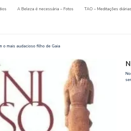
ios
A Beleza é necessária – Fotos
TAO – Meditações diária
o mais audacioso filho de Gaia
N
No
se