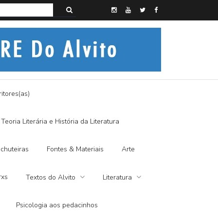
s do Alvito – SEMI-MÍSTICO, SIM SENHOR
itores(as)
Teoria Literária e História da Literatura
chuteiras
Fontes & Materiais
Arte
rxs
Textos do Alvito
Literatura
Psicologia aos pedacinhos