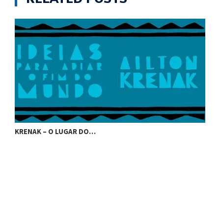
KRENAK – O LUGAR DO…
K