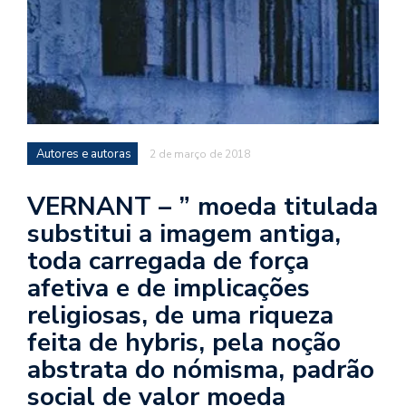
se
ve
Autores e autoras
2 de março de 2018
VERNANT – ” moeda titulada
substitui a imagem antiga,
toda carregada de força
afetiva e de implicações
religiosas, de uma riqueza
feita de hybris, pela noção
abstrata do nómisma, padrão
social de valor moeda