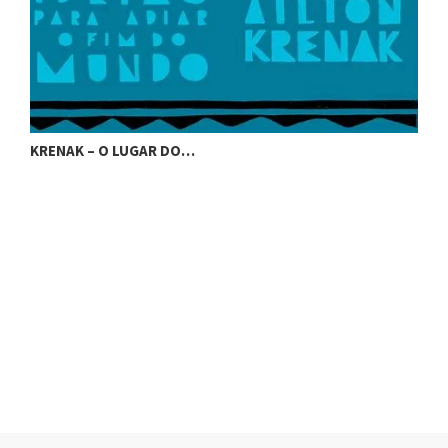
KRENAK – O LUGAR DO…
K