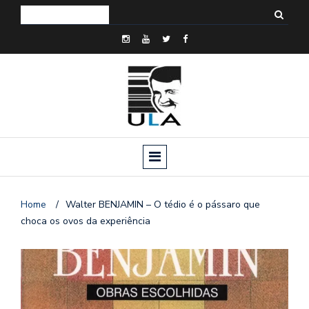
Home
/
Walter BENJAMIN – O tédio é o pássaro que
choca os ovos da experiência
o
n
a