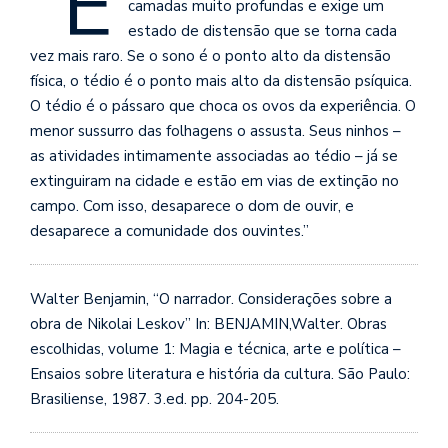
“E
camadas muito profundas e exige um
se
ve
estado de distensão que se torna cada
vez mais raro. Se o sono é o ponto alto da distensão
física, o tédio é o ponto mais alto da distensão psíquica.
O tédio é o pássaro que choca os ovos da experiência. O
menor sussurro das folhagens o assusta. Seus ninhos –
as atividades intimamente associadas ao tédio – já se
extinguiram na cidade e estão em vias de extinção no
campo. Com isso, desaparece o dom de ou
vir, e
desaparece a comunidade dos ouvintes.”
Walter Benjamin, “O narrador. Considerações sobre a
obra de Nikolai Leskov” In: BENJAMIN,Walter. Obras
escolhidas, volume 1: Magia e técnica, arte e política –
Ensaios sobre literatura e história da cultura. São Paulo:
Brasiliense, 1987. 3.ed. pp. 204-205.