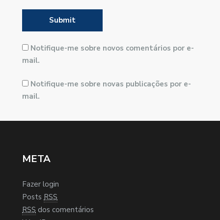
Notifique-me sobre novos comentários por e-
mail.
Notifique-me sobre novas publicações por e-
mail.
META
Fazer login
Posts
RSS
RSS
dos comentários