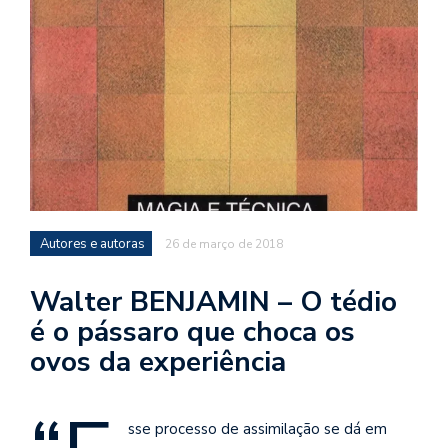
d
a
o
d
c
a
s
t
Autores e autoras
N
26 de março de 2018
é
o
Walter BENJAMIN – O tédio
po
é o pássaro que choca os
q
en
ovos da experiência
vo
a
le
sse processo de assimilação se dá em
G