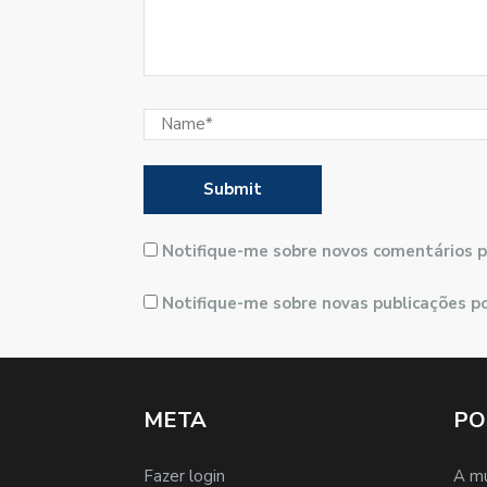
Notifique-me sobre novos comentários p
Notifique-me sobre novas publicações po
META
PO
Fazer login
A m