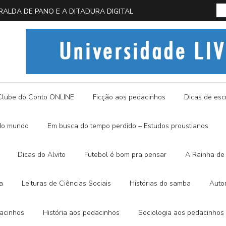
 EM BUSCA DA BORBOLETA AZUL
História
Clube do Conto ONLINE
Ficção aos pedacinhos
Dicas de escr
do mundo
Em busca do tempo perdido – Estudos proustianos
Dicas do Alvito
Futebol é bom pra pensar
A Rainha de 
a
Leituras de Ciências Sociais
Histórias do samba
Auto
dacinhos
História aos pedacinhos
Sociologia aos pedacinhos