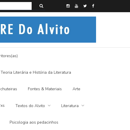
s do Alvito – SEMI-MÍSTICO, SIM SENHOR
itores(as)
Teoria Literária e História da Literatura
chuteiras
Fontes & Materiais
Arte
rxs
Textos do Alvito
Literatura
Psicologia aos pedacinhos