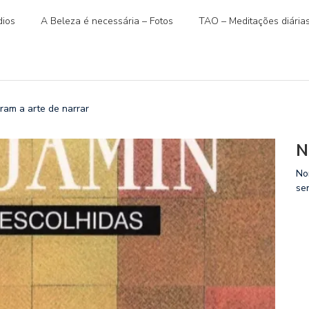
ios
A Beleza é necessária – Fotos
TAO – Meditações diária
ram a arte de narrar
N
No
se