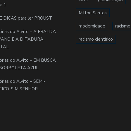
e 1
Milton Santos
E DICAS para ler PROUST
modernidade
racismo
órias do Alvito – A FRALDA
PANO E A DITADURA
racismo científico
ITAL
órias do Alvito – EM BUSCA
BORBOLETA AZUL
órias do Alvito – SEMI-
TICO, SIM SENHOR