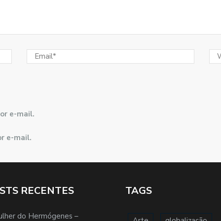
or e-mail.
r e-mail.
STS RECENTES
TAGS
ulher do Hermógenes –
Arte
globalização