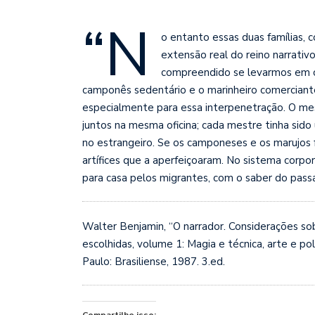
“N
o entanto essas duas famílias, 
extensão real do reino narrativo
compreendido se levarmos em co
camponês sedentário e o marinheiro comerciante
especialmente para essa interpenetração. O me
juntos na mesma oficina; cada mestre t
inha sido
no estrangeiro. Se os camponeses e os marujos f
artífices que a aperfeiçoaram. No sistema corpor
para casa pelos migrantes, com o saber do passa
Walter Benjamin, “O narrador. Considerações so
escolhidas, volume 1: Magia e técnica, arte e polí
Paulo: Brasiliense, 1987. 3.ed.