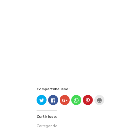
Compartilhe isso:
Clique
Clique
Compartilhe
Clique
Clique
Clique
para
para
no
para
para
para
compartilhar
compartilhar
Google+
compartilhar
compartilhar
imprimir(abre
no
no
(abre
no
no
em
Twitter(abre
Facebook(abre
em
WhatsApp(abre
Pinterest(abre
nova
Curtir isso:
em
em
nova
em
em
janela)
nova
nova
janela)
nova
nova
janela)
janela)
janela)
janela)
Carregando...