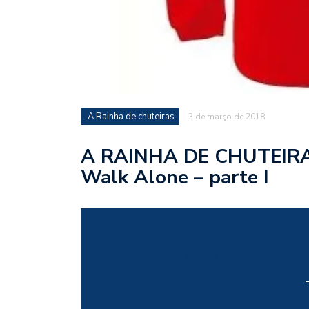
A Rainha de chuteiras
3 de março de 2018
A RAINHA DE CHUTEIRAS 
Walk Alone – parte I
Cap.37 – You’ll Never Walk Al