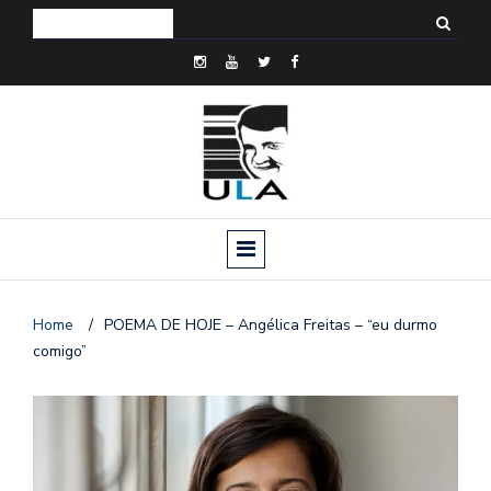
Home
/
POEMA DE HOJE – Angélica Freitas – “eu durmo
comigo”
o
n
a