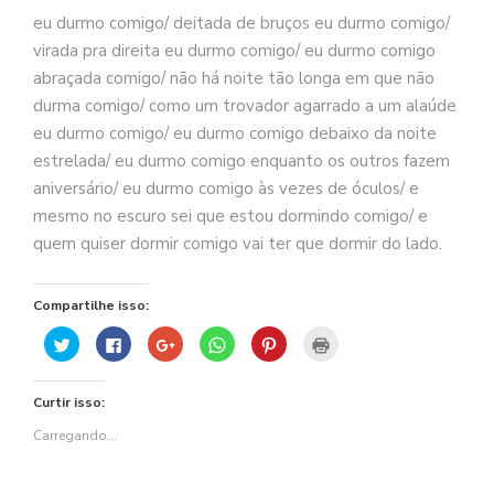
se
eu durmo comigo/ deitada de bruços eu durmo comigo/
ve
virada pra direita eu durmo comigo/ eu durmo comigo
abraçada comigo/ não há noite tão longa em que não
durma comigo/ como um trovador agarrado a um alaúde
eu durmo comigo/ eu durmo comigo debaixo da noite
estrelada/ eu durmo comigo enquanto os outros fazem
aniversário/ eu durmo comigo às vezes de óculos/ e
mesmo no escuro sei que estou dormindo comigo/ e
quem quiser dormir comigo vai ter que dormir do lado.
Compartilhe isso:
Clique
Clique
Compartilhe
Clique
Clique
Clique
para
para
no
para
para
para
compartilhar
compartilhar
Google+
compartilhar
compartilhar
imprimir(abre
no
no
(abre
no
no
em
Twitter(abre
Facebook(abre
em
WhatsApp(abre
Pinterest(abre
nova
Curtir isso:
em
em
nova
em
em
janela)
nova
nova
janela)
nova
nova
janela)
janela)
janela)
janela)
Carregando...