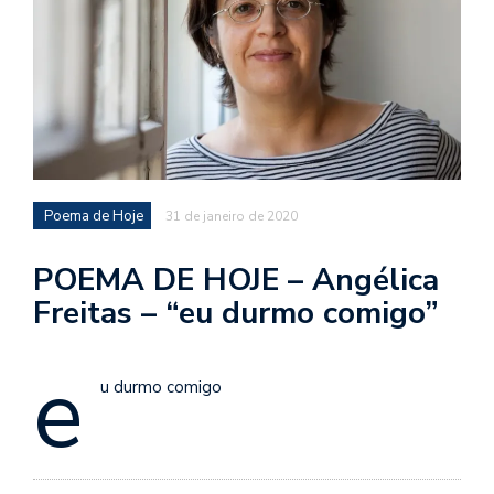
d
a
o
d
c
a
s
Poema de Hoje
31 de janeiro de 2020
t
N
POEMA DE HOJE – Angélica
é
Freitas – “eu durmo comigo”
o
po
e
q
en
u durmo comigo
vo
a
le
G