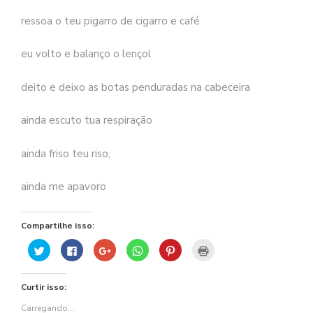
ressoa o teu pigarro de cigarro e café
eu volto e balanço o lençol
deito e deixo as botas penduradas na cabeceira
ainda escuto tua respiração
ainda friso teu riso,
ainda me apavoro
Compartilhe isso:
Clique
Clique
Compartilhe
Clique
Clique
Clique
para
para
no
para
para
para
compartilhar
compartilhar
Google+
compartilhar
compartilhar
imprimir(abre
no
no
(abre
no
no
em
Twitter(abre
Facebook(abre
em
WhatsApp(abre
Pinterest(abre
nova
Curtir isso:
em
em
nova
em
em
janela)
nova
nova
janela)
nova
nova
janela)
janela)
janela)
janela)
Carregando...