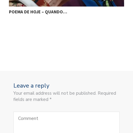
POEMA DE HOJE – QUANDO…
P
Leave a reply
Your email address will not be published. Required
fields are marked *