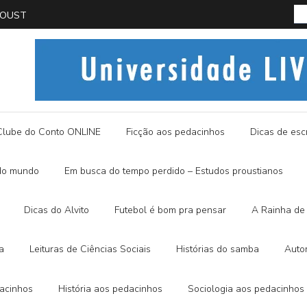
PROUST
História
Clube do Conto ONLINE
Ficção aos pedacinhos
Dicas de escr
do mundo
Em busca do tempo perdido – Estudos proustianos
Dicas do Alvito
Futebol é bom pra pensar
A Rainha de 
a
Leituras de Ciências Sociais
Histórias do samba
Auto
dacinhos
História aos pedacinhos
Sociologia aos pedacinhos