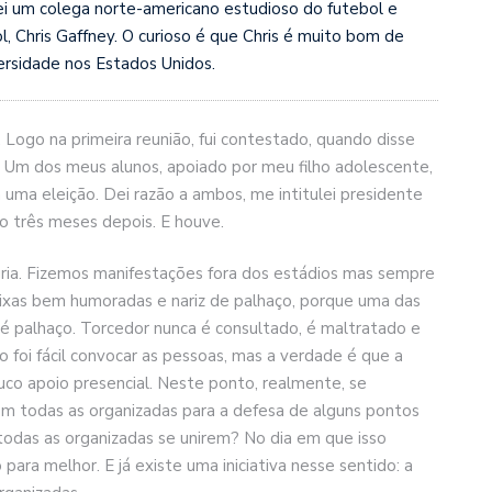
i um colega norte-americano estudioso do futebol e
l, Chris Gaffney. O curioso é que Chris é muito bom de
versidade nos Estados Unidos.
Logo na primeira reunião, fui contestado, quando disse
ce. Um dos meus alunos, apoiado por meu filho adolescente,
 uma eleição. Dei razão a ambos, me intitulei presidente
o três meses depois. E houve.
ia. Fizemos manifestações fora dos estádios mas sempre
faixas bem humoradas e nariz de palhaço, porque uma das
é palhaço. Torcedor nunca é consultado, é maltratado e
io foi fácil convocar as pessoas, mas a verdade é que a
uco apoio presencial. Neste ponto, realmente, se
m todas as organizadas para a defesa de alguns pontos
r todas as organizadas se unirem? No dia em que isso
para melhor. E já existe uma iniciativa nesse sentido: a