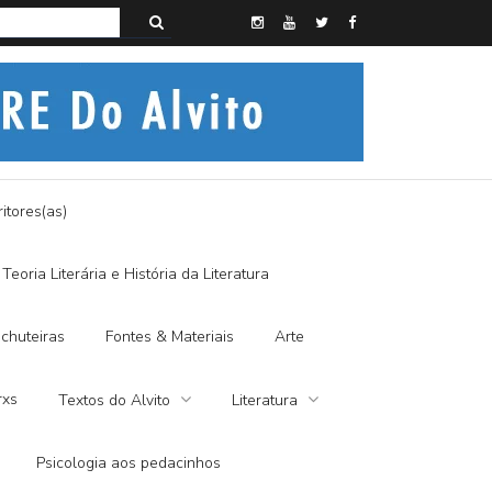
s do Alvito – A FRALDA DE PANO E A DITADURA DIGITAL
itores(as)
Teoria Literária e História da Literatura
chuteiras
Fontes & Materiais
Arte
rxs
Textos do Alvito
Literatura
Psicologia aos pedacinhos