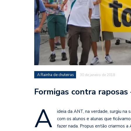
A Rainha de chuteiras
30 de janeiro de 2018
Formigas contra raposas
A
ideia da ANT, na verdade, surgiu na 
com os alunos e alunas que ficávamos
fazer nada. Propus então criarmos a 