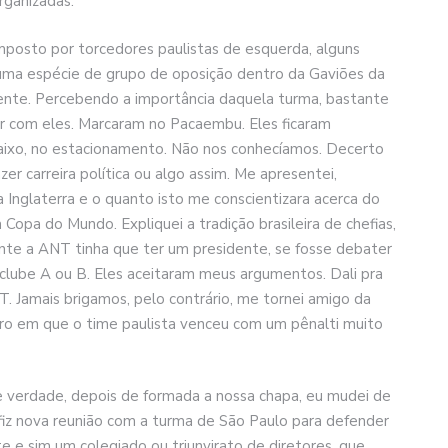
rganizadas.
mposto por torcedores paulistas de esquerda, alguns
 uma espécie de grupo de oposição dentro da Gaviões da
idente. Percebendo a importância daquela turma, bastante
sar com eles. Marcaram no Pacaembu. Eles ficaram
ixo, no estacionamento. Não nos conhecíamos. Decerto
r carreira política ou algo assim. Me apresentei,
na Inglaterra e o quanto isto me conscientizara acerca do
 Copa do Mundo. Expliquei a tradição brasileira de chefias,
nte a ANT tinha que ter um presidente, se fosse debater
clube A ou B. Eles aceitaram meus argumentos. Dali pra
NT. Jamais brigamos, pelo contrário, me tornei amigo da
eiro em que o time paulista venceu com um pênalti muito
e verdade, depois de formada a nossa chapa, eu mudei de
 fiz nova reunião com a turma de São Paulo para defender
 e sim um colegiado ou triunvirato de diretores, que