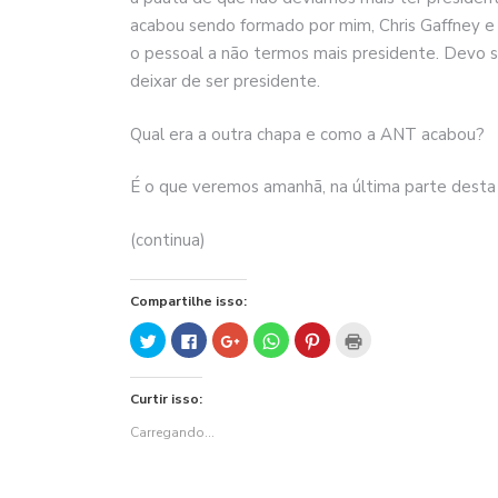
acabou sendo formado por mim, Chris Gaffney e
o pessoal a não termos mais presidente. Devo 
deixar de ser presidente.
Qual era a outra chapa e como a ANT acabou?
É o que veremos amanhã, na última parte desta 
(continua)
Compartilhe isso:
Clique
Clique
Compartilhe
Clique
Clique
Clique
para
para
no
para
para
para
compartilhar
compartilhar
Google+
compartilhar
compartilhar
imprimir(abre
no
no
(abre
no
no
em
Twitter(abre
Facebook(abre
em
WhatsApp(abre
Pinterest(abre
nova
Curtir isso:
em
em
nova
em
em
janela)
nova
nova
janela)
nova
nova
janela)
janela)
janela)
janela)
Carregando...