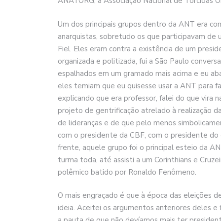
ANATORG, a Associação Nacional de Torcidas O
Um dos principais grupos dentro da ANT era co
anarquistas, sobretudo os que participavam de
Fiel. Eles eram contra a existência de um pres
organizada e politizada, fui a São Paulo conver
espalhados em um gramado mais acima e eu aba
eles temiam que eu quisesse usar a ANT para faze
explicando que era professor, falei do que vira 
projeto de gentrificação atrelado à realização da
de lideranças e de que pelo menos simbolicame
com o presidente da CBF, com o presidente do 
frente, aquele grupo foi o principal esteio da A
turma toda, até assisti a um Corinthians e Cruz
polêmico batido por Ronaldo Fenômeno.
O mais engraçado é que à época das eleições d
ideia. Aceitei os argumentos anteriores deles e
a pauta de que não devíamos mais ter presidente