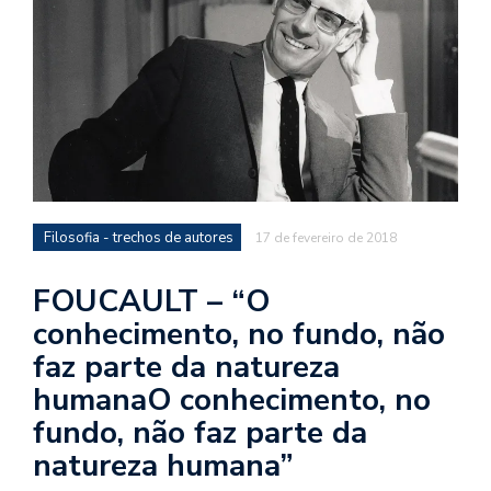
d
a
o
d
c
a
s
t
Filosofia - trechos de autores
17 de fevereiro de 2018
N
é
FOUCAULT – “O
o
conhecimento, no fundo, não
po
faz parte da natureza
q
en
humanaO conhecimento, no
vo
fundo, não faz parte da
a
le
natureza humana”
G