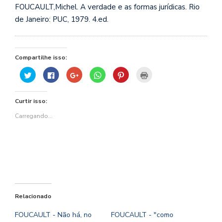
FOUCAULT,Michel. A verdade e as formas jurídicas. Rio
de Janeiro: PUC, 1979. 4.ed.
Compartilhe isso:
Clique
Clique
Compartilhe
Clique
Clique
Clique
para
para
no
para
para
para
compartilhar
compartilhar
Google+
compartilhar
compartilhar
imprimir(abre
no
no
(abre
no
no
em
Twitter(abre
Facebook(abre
em
WhatsApp(abre
Pinterest(abre
nova
Curtir isso:
em
em
nova
em
em
janela)
nova
nova
janela)
nova
nova
janela)
janela)
janela)
janela)
Carregando...
Relacionado
FOUCAULT - Não há, no
FOUCAULT - "como